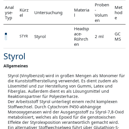
Proben
Anal
Met
Kürz
Materia
-
yse-
Untersuchung
hod
el
l
Volum
Typ
e
en
Headsp
ace-
GC
Styrol
2 ml
STYR
Röhrch
MS
en
Styrol
Allgemeines
Styrol (Vinylbenzol) wird in großen Mengen als Monomer für
die Kunststoffherstellung verwendet. Es dient zudem als
Lösemittel und zur Herstellung von Gummi, Latex und
Fiberglas. Außerdem dient es als Lösungsmittel und
Reaktionspartner für Polyesterharze.
Der Arbeitsstoff Styrol unterliegt einem recht komplexen
Stoffwechsel. Durch Cytochrom P450-abhängige
Monooxygenasen wird der Ausgangsstoff zu Styrol-7,8-Oxid
metabolisiert, welches als Epoxid für die genotoxischen
Effekte der Styrolexposition verantwortlich gemacht wird.
Ein alternativer Stoffwechselweg führt über Glutathion-S-