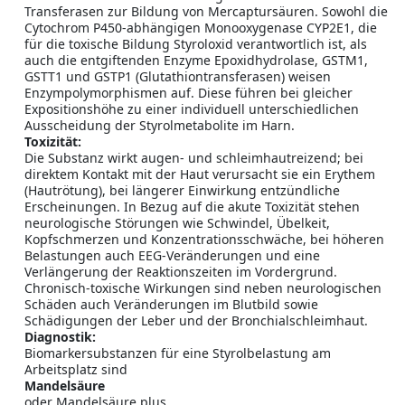
Transferasen zur Bildung von Mercaptursäuren. Sowohl die
Cytochrom P450-abhängigen Monooxygenase CYP2E1, die
für die toxische Bildung Styroloxid verantwortlich ist, als
auch die entgiftenden Enzyme Epoxidhydrolase, GSTM1,
GSTT1 und GSTP1 (Glutathiontransferasen) weisen
Enzympolymorphismen auf. Diese führen bei gleicher
Expositionshöhe zu einer individuell unterschiedlichen
Ausscheidung der Styrolmetabolite im Harn.
Toxizität:
Die Substanz wirkt augen- und schleimhautreizend; bei
direktem Kontakt mit der Haut verursacht sie ein Erythem
(Hautrötung), bei längerer Einwirkung entzündliche
Erscheinungen. In Bezug auf die akute Toxizität stehen
neurologische Störungen wie Schwindel, Übelkeit,
Kopfschmerzen und Konzentrationsschwäche, bei höheren
Belastungen auch EEG-Veränderungen und eine
Verlängerung der Reaktionszeiten im Vordergrund.
Chronisch-toxische Wirkungen sind neben neurologischen
Schäden auch Veränderungen im Blutbild sowie
Schädigungen der Leber und der Bronchialschleimhaut.
Diagnostik:
Biomarkersubstanzen für eine Styrolbelastung am
Arbeitsplatz sind
Mandelsäure
oder Mandelsäure plus