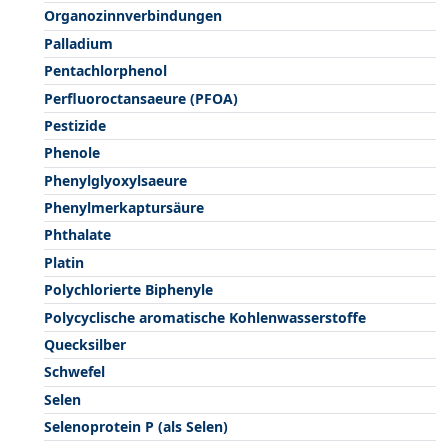
Organozinnverbindungen
Palladium
Pentachlorphenol
Perfluoroctansaeure (PFOA)
Pestizide
Phenole
Phenylglyoxylsaeure
Phenylmerkaptursäure
Phthalate
Platin
Polychlorierte Biphenyle
Polycyclische aromatische Kohlenwasserstoffe
Quecksilber
Schwefel
Selen
Selenoprotein P (als Selen)