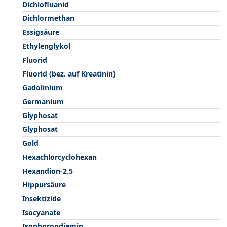
Dichlofluanid
Dichlormethan
Essigsäure
Ethylenglykol
Fluorid
Fluorid (bez. auf Kreatinin)
Gadolinium
Germanium
Glyphosat
Glyphosat
Gold
Hexachlorcyclohexan
Hexandion-2.5
Hippursäure
Insektizide
Isocyanate
Isophorondiamin