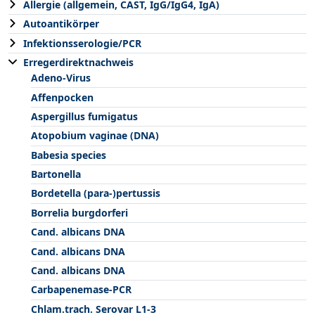
Allergie (allgemein, CAST, IgG/IgG4, IgA)
Autoantikörper
Infektionsserologie/PCR
Erregerdirektnachweis
Adeno-Virus
Affenpocken
Aspergillus fumigatus
Atopobium vaginae (DNA)
Babesia species
Bartonella
Bordetella (para-)pertussis
Borrelia burgdorferi
Cand. albicans DNA
Cand. albicans DNA
Cand. albicans DNA
Carbapenemase-PCR
Chlam.trach. Serovar L1-3