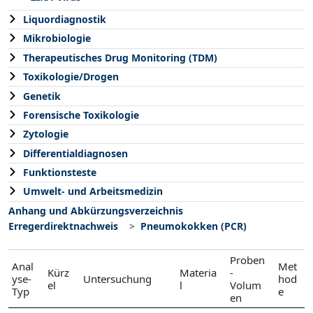
Liquordiagnostik
Mikrobiologie
Therapeutisches Drug Monitoring (TDM)
Toxikologie/Drogen
Genetik
Forensische Toxikologie
Zytologie
Differentialdiagnosen
Funktionsteste
Umwelt- und Arbeitsmedizin
Anhang und Abkürzungsverzeichnis
Erregerdirektnachweis
Pneumokokken (PCR)
Proben
Anal
Met
Kürz
Materia
-
yse-
Untersuchung
hod
el
l
Volum
Typ
e
en