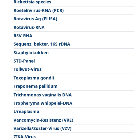
Rickettsia species
Roetelnvirus-RNA (PCR)
Rotavirus Ag (ELISA)
Rotavirus-RNA
RSV-RNA
Sequenz. bakter. 16S rDNA
Staphylokokken
STD-Panel
Tollwut-Virus
Toxoplasma gondii
Treponema pallidum
Trichomonas vaginalis DNA
Tropheryma whippelei-DNA
Ureaplasma
Vancomycin-Resistenz (VRE)
Varizella/Zoster-Virus (VZV)
ZIKA-Virus