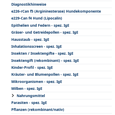
Diagnostikhinweise
e226-rCan f5 (Argininesterase) Hundekomponente
e229-Can f4 Hund (Lipocalin)
Epithelien und Federn - spez. IgE
Gräser- und Getreidepollen - spez. IgE
Hausstaub - spez. IgE
Inhalationsscreen - spez. IgE
Insekten / Insektengifte - spez. IgE
Insektengift (rekombinant) - spez. IgE
Kinder-Profil - spez. IgE
Kräuter- und Blumenpollen - spez. IgE
Mikroorganismen - spez. IgE
Milben - spez. IgE
Nahrungsmittel
Parasiten - spez. IgE
Pflanzen (rekombinant/nativ)