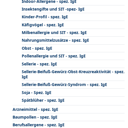
Indoor-Allergene - spez. IgE
Insektengifte und SIT -spez- IgE
Kinder-Profil - spez. IgE
Käfigvögel - spez. IgE
Milbenallergie und SIT - spez. IgE
Nahrungsmittelzusätze - spez. IgE
Obst - spez. IgE
Pollenallergie und SIT - spez. IgE
Sellerie - spez. IgE
Sellerie-Beifuß-Gewürz-Obst-Kreuzreaktivität - spez.
IgE
Sellerie-Beifuß-Gewürz-Syndrom - spez. IgE
Soja - Spez. IgE
Spätblüher - spez. IgE
Arzneimittel - spez. IgE
Baumpollen - spez. IgE
Berufsallergene - spez. IgE