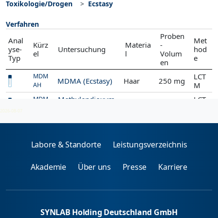
Toxikologie/Drogen
Ecstasy
Verfahren
Proben
Anal
Met
Kürz
Materia
-
yse-
Untersuchung
hod
el
l
Volum
Typ
e
en
LCT
MDM
MDMA (Ecstasy)
Haar
250 mg
M
AH
Methylendioxym
LCT
MDM
Serum
ethamphetamin
M
AM
2026-08-07
Labore & Standorte
Leistungsverzeichnis
Akademie
Über uns
Presse
Karriere
SYNLAB Holding Deutschland GmbH