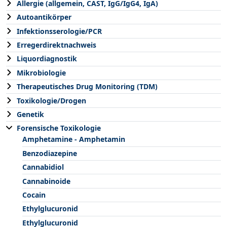
Allergie (allgemein, CAST, IgG/IgG4, IgA)
Autoantikörper
Infektionsserologie/PCR
Erregerdirektnachweis
Liquordiagnostik
Mikrobiologie
Therapeutisches Drug Monitoring (TDM)
Toxikologie/Drogen
Genetik
Forensische Toxikologie
Amphetamine - Amphetamin
Benzodiazepine
Cannabidiol
Cannabinoide
Cocain
Ethylglucuronid
Ethylglucuronid