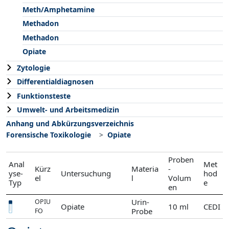
Meth/Amphetamine
Methadon
Methadon
Opiate
Zytologie
Differentialdiagnosen
Funktionsteste
Umwelt- und Arbeitsmedizin
Anhang und Abkürzungsverzeichnis
Forensische Toxikologie
Opiate
Proben
Anal
Met
Kürz
Materia
-
yse-
Untersuchung
hod
el
l
Volum
Typ
e
en
Urin-
OPIU
Opiate
10 ml
CEDI
Probe
FO