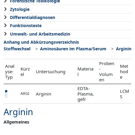
Forensische Toxikologie
Zytologie
Differentialdiagnosen
Funktionsteste
Umwelt- und Arbeitsmedizin
Anhang und Abkürzungsverzeichnis
Stoffwechsel
Aminosäuren im Plasma/Serum
Arginin
Proben
Anal
Met
Kürz
Materia
-
yse-
Untersuchung
hod
el
l
Volum
Typ
e
en
EDTA-
LCM
Arginin
Plasma,
ARGI
S
gefr
Arginin
Allgemeines