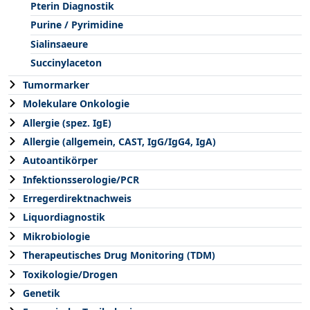
Pterin Diagnostik
Purine / Pyrimidine
Sialinsaeure
Succinylaceton
Tumormarker
Molekulare Onkologie
Allergie (spez. IgE)
Allergie (allgemein, CAST, IgG/IgG4, IgA)
Autoantikörper
Infektionsserologie/PCR
Erregerdirektnachweis
Liquordiagnostik
Mikrobiologie
Therapeutisches Drug Monitoring (TDM)
Toxikologie/Drogen
Genetik