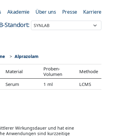
s
Akademie
Über uns
Presse
Karriere
B-Standort:
ine
Alprazolam
Proben-
Material
Methode
Volumen
Serum
1 ml
LCMS
ittlerer Wirkungsdauer und hat eine
che Anwendungen sind kurzzeitige