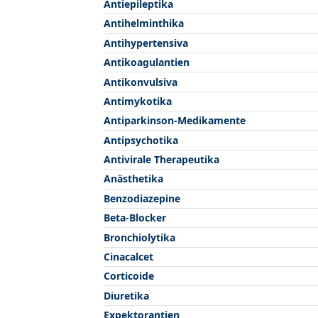
Antiepileptika
Antihelminthika
Antihypertensiva
Antikoagulantien
Antikonvulsiva
Antimykotika
Antiparkinson-Medikamente
Antipsychotika
Antivirale Therapeutika
Anästhetika
Benzodiazepine
Beta-Blocker
Bronchiolytika
Cinacalcet
Corticoide
Diuretika
Expektorantien