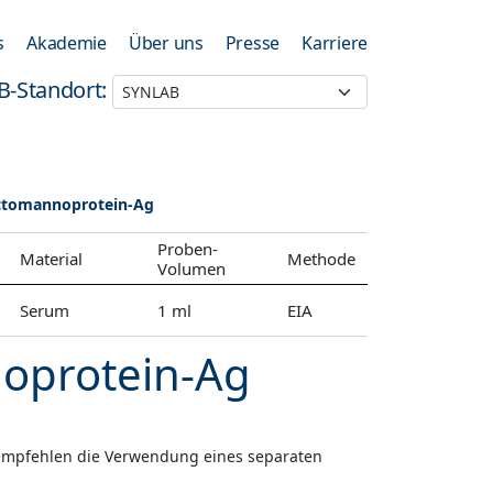
s
Akademie
Über uns
Presse
Karriere
B-Standort:
actomannoprotein-Ag
Proben-
Material
Methode
Volumen
Serum
1 ml
EIA
oprotein-Ag
r empfehlen die Verwendung eines separaten