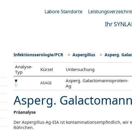
Labore Standorte
Leistungsverzeichni
Ihr SYNLA
Infektionsserologie/PCR
Aspergillus
Asperg. Gal
Analyse-
Kürzel
Untersuchung
Typ
Asperg. Galactomannoprotein-
ASAGE
Ag
Asperg. Galactomann
Präanalyse
Der Aspergillus-Ag-EIA ist kontaminationsempfindlich, wi
Röhrchen.