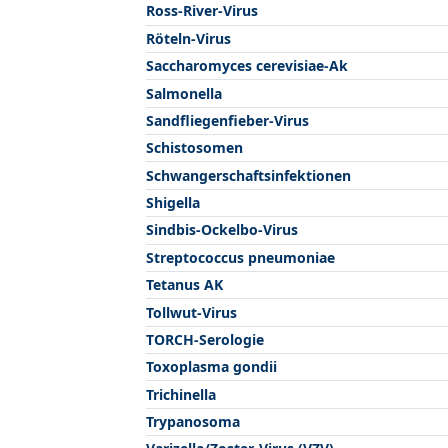
Ross-River-Virus
Röteln-Virus
Saccharomyces cerevisiae-Ak
Salmonella
Sandfliegenfieber-Virus
Schistosomen
Schwangerschaftsinfektionen
Shigella
Sindbis-Ockelbo-Virus
Streptococcus pneumoniae
Tetanus AK
Tollwut-Virus
TORCH-Serologie
Toxoplasma gondii
Trichinella
Trypanosoma