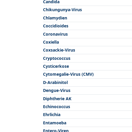
Candida
Chikungunya-Virus
Chlamydien
Coccidioides
Coronavirus
Coxiella
Coxsackie-Virus
Cryptococcus
Cysticerkose
Cytomegalie-Virus (CMV)
D-Arabinitol
Dengue-Virus
Diphtherie AK
Echinococcus
Ehrlichia
Entamoeba
Entero-Viren