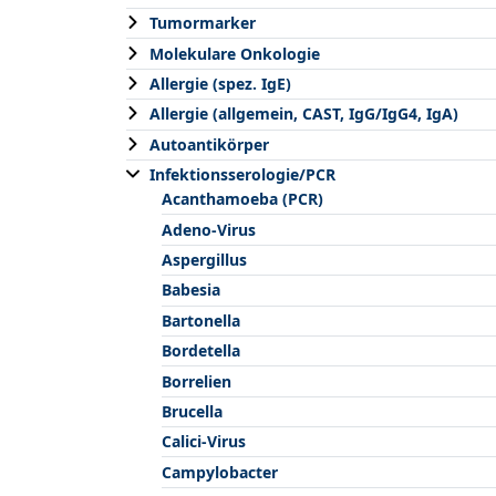
Tumormarker
Molekulare Onkologie
Allergie (spez. IgE)
Allergie (allgemein, CAST, IgG/IgG4, IgA)
Autoantikörper
Infektionsserologie/PCR
Acanthamoeba (PCR)
Adeno-Virus
Aspergillus
Babesia
Bartonella
Bordetella
Borrelien
Brucella
Calici-Virus
Campylobacter