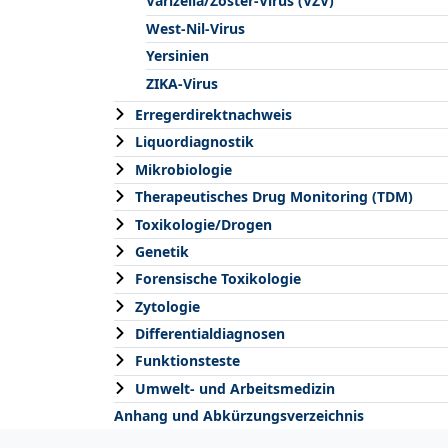
Varizella/Zoster-Virus (VZV)
West-Nil-Virus
Yersinien
ZIKA-Virus
Erregerdirektnachweis
Liquordiagnostik
Mikrobiologie
Therapeutisches Drug Monitoring (TDM)
Toxikologie/Drogen
Genetik
Forensische Toxikologie
Zytologie
Differentialdiagnosen
Funktionsteste
Umwelt- und Arbeitsmedizin
Anhang und Abkürzungsverzeichnis