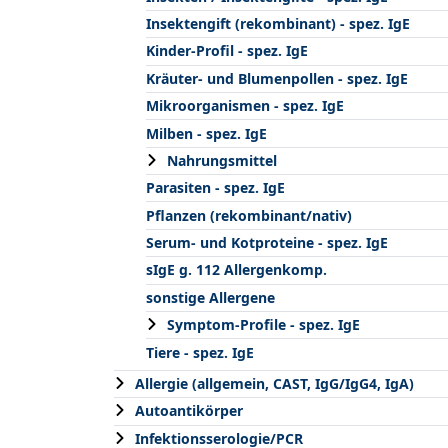
Insektengift (rekombinant) - spez. IgE
Kinder-Profil - spez. IgE
Kräuter- und Blumenpollen - spez. IgE
Mikroorganismen - spez. IgE
Milben - spez. IgE
Nahrungsmittel
Parasiten - spez. IgE
Pflanzen (rekombinant/nativ)
Serum- und Kotproteine - spez. IgE
sIgE g. 112 Allergenkomp.
sonstige Allergene
Symptom-Profile - spez. IgE
Tiere - spez. IgE
Allergie (allgemein, CAST, IgG/IgG4, IgA)
Autoantikörper
Infektionsserologie/PCR