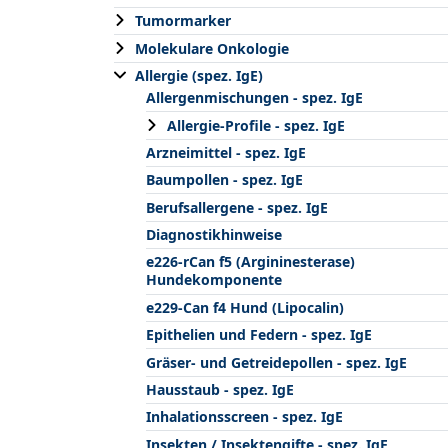
Tumormarker
Molekulare Onkologie
Allergie (spez. IgE)
Allergenmischungen - spez. IgE
Allergie-Profile - spez. IgE
Arzneimittel - spez. IgE
Baumpollen - spez. IgE
Berufsallergene - spez. IgE
Diagnostikhinweise
e226-rCan f5 (Argininesterase)
Hundekomponente
e229-Can f4 Hund (Lipocalin)
Epithelien und Federn - spez. IgE
Gräser- und Getreidepollen - spez. IgE
Hausstaub - spez. IgE
Inhalationsscreen - spez. IgE
Insekten / Insektengifte - spez. IgE