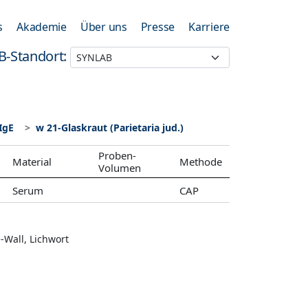
s
Akademie
Über uns
Presse
Karriere
B-Standort:
IgE
w 21-Glaskraut (Parietaria jud.)
Proben-
Material
Methode
Volumen
Serum
CAP
e-Wall, Lichwort