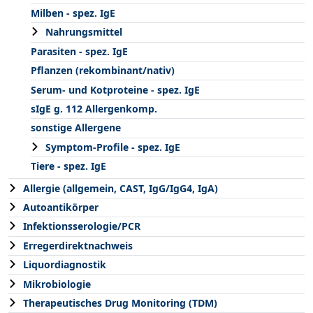
Milben - spez. IgE
Nahrungsmittel
Parasiten - spez. IgE
Pflanzen (rekombinant/nativ)
Serum- und Kotproteine - spez. IgE
sIgE g. 112 Allergenkomp.
sonstige Allergene
Symptom-Profile - spez. IgE
Tiere - spez. IgE
Allergie (allgemein, CAST, IgG/IgG4, IgA)
Autoantikörper
Infektionsserologie/PCR
Erregerdirektnachweis
Liquordiagnostik
Mikrobiologie
Therapeutisches Drug Monitoring (TDM)