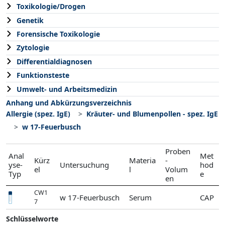
Toxikologie/Drogen
Genetik
Forensische Toxikologie
Zytologie
Differentialdiagnosen
Funktionsteste
Umwelt- und Arbeitsmedizin
Anhang und Abkürzungsverzeichnis
Allergie (spez. IgE)
Kräuter- und Blumenpollen - spez. IgE
w 17-Feuerbusch
Proben
Anal
Met
Kürz
Materia
-
yse-
Untersuchung
hod
el
l
Volum
Typ
e
en
CW1
w 17-Feuerbusch
Serum
CAP
7
Schlüsselworte