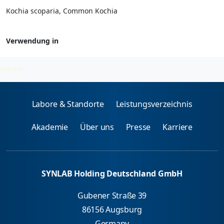
Kochia scoparia, Common Kochia
Verwendung in
Kräuter- und Blumenpollen - spez. IgE
2026-08-06
Labore & Standorte
Leistungsverzeichnis
Akademie
Über uns
Presse
Karriere
SYNLAB Holding Deutschland GmbH
Gubener Straße 39
86156 Augsburg
Germany