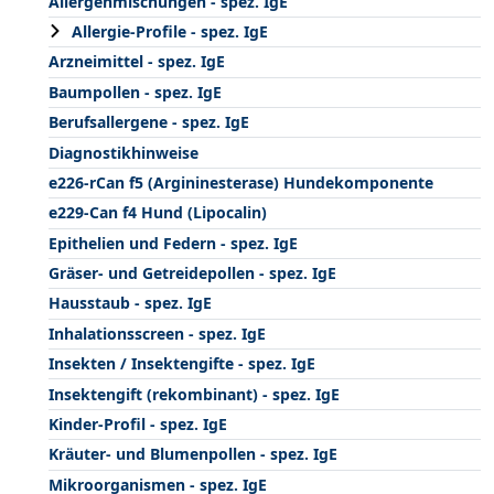
Allergenmischungen - spez. IgE
Allergie-Profile - spez. IgE
Arzneimittel - spez. IgE
Baumpollen - spez. IgE
Berufsallergene - spez. IgE
Diagnostikhinweise
e226-rCan f5 (Argininesterase) Hundekomponente
e229-Can f4 Hund (Lipocalin)
Epithelien und Federn - spez. IgE
Gräser- und Getreidepollen - spez. IgE
Hausstaub - spez. IgE
Inhalationsscreen - spez. IgE
Insekten / Insektengifte - spez. IgE
Insektengift (rekombinant) - spez. IgE
Kinder-Profil - spez. IgE
Kräuter- und Blumenpollen - spez. IgE
Mikroorganismen - spez. IgE