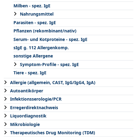
Milben - spez. IgE
Nahrungsmittel
Parasiten - spez. IgE
Pflanzen (rekombinant/nativ)
Serum- und Kotproteine - spez. IgE
sIgE g. 112 Allergenkomp.
sonstige Allergene
Symptom-Profile - spez. IgE
Tiere - spez. IgE
Allergie (allgemein, CAST, IgG/IgG4, IgA)
Autoantikörper
Infektionsserologie/PCR
Erregerdirektnachweis
Liquordiagnostik
Mikrobiologie
Therapeutisches Drug Monitoring (TDM)