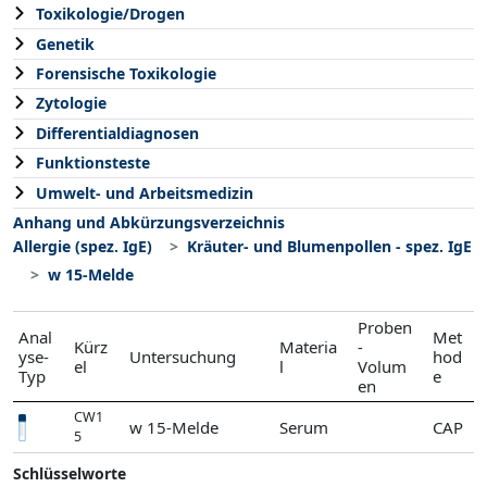
Toxikologie/Drogen
Genetik
Forensische Toxikologie
Zytologie
Differentialdiagnosen
Funktionsteste
Umwelt- und Arbeitsmedizin
Anhang und Abkürzungsverzeichnis
Allergie (spez. IgE)
Kräuter- und Blumenpollen - spez. IgE
w 15-Melde
Proben
Anal
Met
Kürz
Materia
-
yse-
Untersuchung
hod
el
l
Volum
Typ
e
en
CW1
w 15-Melde
Serum
CAP
5
Schlüsselworte