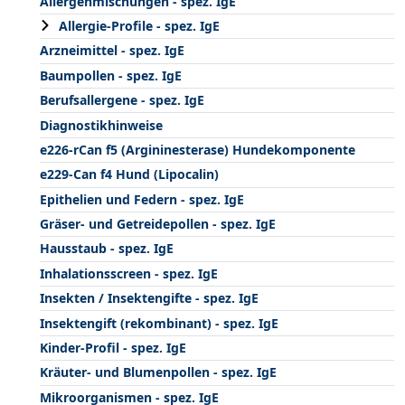
Allergenmischungen - spez. IgE
Allergie-Profile - spez. IgE
Arzneimittel - spez. IgE
Baumpollen - spez. IgE
Berufsallergene - spez. IgE
Diagnostikhinweise
e226-rCan f5 (Argininesterase) Hundekomponente
e229-Can f4 Hund (Lipocalin)
Epithelien und Federn - spez. IgE
Gräser- und Getreidepollen - spez. IgE
Hausstaub - spez. IgE
Inhalationsscreen - spez. IgE
Insekten / Insektengifte - spez. IgE
Insektengift (rekombinant) - spez. IgE
Kinder-Profil - spez. IgE
Kräuter- und Blumenpollen - spez. IgE
Mikroorganismen - spez. IgE