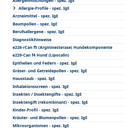
Allergenmischungen - spez. IgE
Allergie-Profile - spez. IgE
Arzneimittel - spez. IgE
Baumpollen - spez. IgE
Berufsallergene - spez. IgE
Diagnostikhinweise
e226-rCan f5 (Argininesterase) Hundekomponente
e229-Can f4 Hund (Lipocalin)
Epithelien und Federn - spez. IgE
Gräser- und Getreidepollen - spez. IgE
Hausstaub - spez. IgE
Inhalationsscreen - spez. IgE
Insekten / Insektengifte - spez. IgE
Insektengift (rekombinant) - spez. IgE
Kinder-Profil - spez. IgE
Kräuter- und Blumenpollen - spez. IgE
Mikroorganismen - spez. IgE