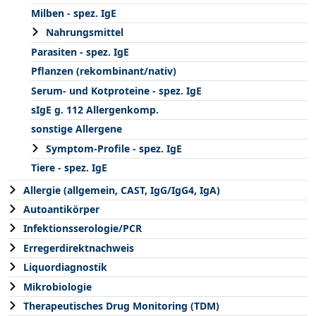
Milben - spez. IgE
Nahrungsmittel
Parasiten - spez. IgE
Pflanzen (rekombinant/nativ)
Serum- und Kotproteine - spez. IgE
sIgE g. 112 Allergenkomp.
sonstige Allergene
Symptom-Profile - spez. IgE
Tiere - spez. IgE
Allergie (allgemein, CAST, IgG/IgG4, IgA)
Autoantikörper
Infektionsserologie/PCR
Erregerdirektnachweis
Liquordiagnostik
Mikrobiologie
Therapeutisches Drug Monitoring (TDM)