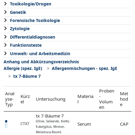
Toxikologie/Drogen
Genetik
Forensische Toxikologie
Zytologie
Differentialdiagnosen
Funktionsteste
Umwelt- und Arbeitsmedizin
Anhang und Abkürzungsverzeichnis
Allergie (spez. IgE)
Allergenmischungen - spez. IgE
tx 7-Bäume 7
Proben
Anal
Met
Kürz
Materia
-
yse-
Untersuchung
hod
el
l
Volum
Typ
e
en
tx 7-Bäume 7
(Olive, Salweide, Kiefer,
Serum
CAP
CTX7
Eukalyptus, Mmose,
Melaleuca-Baum)