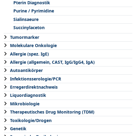
Pterin Diagnostik
Purine / Pyrimidine
Sialinsaeure
Succinylaceton
Tumormarker
Molekulare Onkologie
Allergie (spez. IgE)
Allergie (allgemein, CAST, IgG/IgG4, IgA)
Autoantikörper
Infektionsserologie/PCR
Erregerdirektnachweis
Liquordiagnostik
Mikrobiologie
Therapeutisches Drug Monitoring (TDM)
Toxikologie/Drogen
Genetik