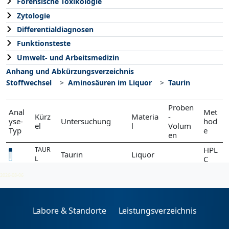
Forensische Toxikologie
Zytologie
Differentialdiagnosen
Funktionsteste
Umwelt- und Arbeitsmedizin
Anhang und Abkürzungsverzeichnis
Stoffwechsel
Aminosäuren im Liquor
Taurin
Proben
Anal
Met
Kürz
Materia
-
yse-
Untersuchung
hod
el
l
Volum
Typ
e
en
HPL
TAUR
Taurin
Liquor
C
L
2026-08-06
Labore & Standorte
Leistungsverzeichnis