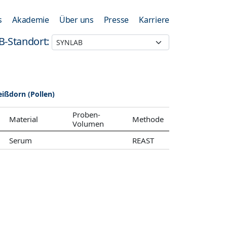
s
Akademie
Über uns
Presse
Karriere
B-Standort:
eißdorn (Pollen)
Proben-
Material
Methode
Volumen
Serum
REAST