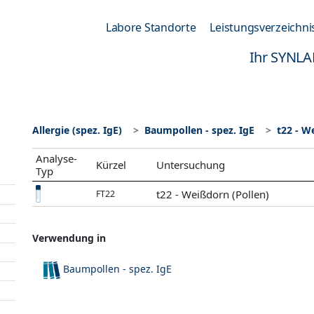
Labore Standorte
Leistungsverzeichni
Ihr SYNLA
Allergie (spez. IgE)
Baumpollen - spez. IgE
t22 - W
Analyse-
Kürzel
Untersuchung
Typ
t22 - Weißdorn (Pollen)
FT22
Verwendung in
Baumpollen - spez. IgE