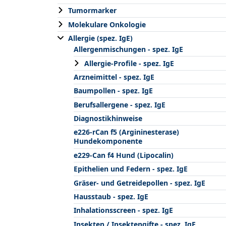
Tumormarker
Molekulare Onkologie
Allergie (spez. IgE)
Allergenmischungen - spez. IgE
Allergie-Profile - spez. IgE
Arzneimittel - spez. IgE
Baumpollen - spez. IgE
Berufsallergene - spez. IgE
Diagnostikhinweise
e226-rCan f5 (Argininesterase)
Hundekomponente
e229-Can f4 Hund (Lipocalin)
Epithelien und Federn - spez. IgE
Gräser- und Getreidepollen - spez. IgE
Hausstaub - spez. IgE
Inhalationsscreen - spez. IgE
Insekten / Insektengifte - spez. IgE