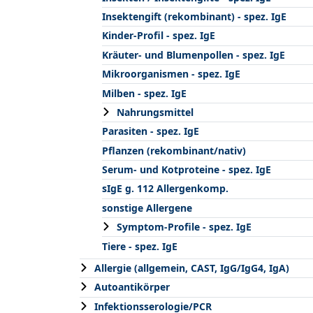
Insektengift (rekombinant) - spez. IgE
Kinder-Profil - spez. IgE
Kräuter- und Blumenpollen - spez. IgE
Mikroorganismen - spez. IgE
Milben - spez. IgE
Nahrungsmittel
Parasiten - spez. IgE
Pflanzen (rekombinant/nativ)
Serum- und Kotproteine - spez. IgE
sIgE g. 112 Allergenkomp.
sonstige Allergene
Symptom-Profile - spez. IgE
Tiere - spez. IgE
Allergie (allgemein, CAST, IgG/IgG4, IgA)
Autoantikörper
Infektionsserologie/PCR