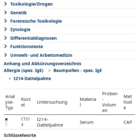
Toxikologie/Drogen
Genetik
Forensische Toxikologie
Zytologie
Differentialdiagnosen
Funktionsteste
Umwelt- und Arbeitsmedizin
Anhang und Abkürzungsverzeichnis
Allergie (spez. IgE)
Baumpollen - spez. IgE
t214-Dattelpalme
Proben
Anal
Met
Kürz
Materia
-
yse-
Untersuchung
hod
el
l
Volum
Typ
e
en
t214-
CT21
Serum
CAP
Dattelpalme
4
Schlüsselworte