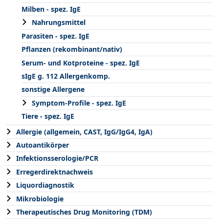
Milben - spez. IgE
Nahrungsmittel
Parasiten - spez. IgE
Pflanzen (rekombinant/nativ)
Serum- und Kotproteine - spez. IgE
sIgE g. 112 Allergenkomp.
sonstige Allergene
Symptom-Profile - spez. IgE
Tiere - spez. IgE
Allergie (allgemein, CAST, IgG/IgG4, IgA)
Autoantikörper
Infektionsserologie/PCR
Erregerdirektnachweis
Liquordiagnostik
Mikrobiologie
Therapeutisches Drug Monitoring (TDM)