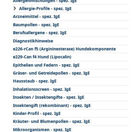
Allergenmischungen - spez. IgE
Allergie-Profile - spez. IgE
Arzneimittel - spez. IgE
Baumpollen - spez. IgE
Berufsallergene - spez. IgE
Diagnostikhinweise
e226-rCan f5 (Argininesterase) Hundekomponente
e229-Can f4 Hund (Lipocalin)
Epithelien und Federn - spez. IgE
Gräser- und Getreidepollen - spez. IgE
Hausstaub - spez. IgE
Inhalationsscreen - spez. IgE
Insekten / Insektengifte - spez. IgE
Insektengift (rekombinant) - spez. IgE
Kinder-Profil - spez. IgE
Kräuter- und Blumenpollen - spez. IgE
Mikroorganismen - spez. IgE