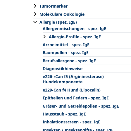
Tumormarker
Molekulare Onkologie
Allergie (spez. IgE)
Allergenmischungen - spez. IgE
Allergie-Profile - spez. IgE
Arzneimittel - spez. IgE
Baumpollen - spez. IgE
Berufsallergene - spez. IgE
Diagnostikhinweise
e226-rCan f5 (Argininesterase)
Hundekomponente
e229-Can f4 Hund (Lipocalin)
Epithelien und Federn - spez. IgE
Gräser- und Getreidepollen - spez. IgE
Hausstaub - spez. IgE
Inhalationsscreen - spez. IgE
Insekten / Insektengifte - spez. IgE