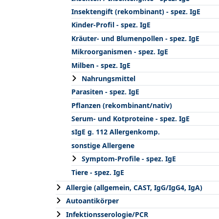
Insektengift (rekombinant) - spez. IgE
Kinder-Profil - spez. IgE
Kräuter- und Blumenpollen - spez. IgE
Mikroorganismen - spez. IgE
Milben - spez. IgE
Nahrungsmittel
Parasiten - spez. IgE
Pflanzen (rekombinant/nativ)
Serum- und Kotproteine - spez. IgE
sIgE g. 112 Allergenkomp.
sonstige Allergene
Symptom-Profile - spez. IgE
Tiere - spez. IgE
Allergie (allgemein, CAST, IgG/IgG4, IgA)
Autoantikörper
Infektionsserologie/PCR