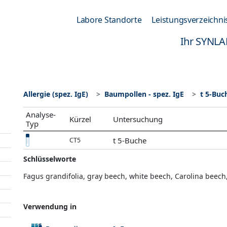
Labore Standorte
Leistungsverzeichni
Ihr SYNLA
Allergie (spez. IgE)
Baumpollen - spez. IgE
t 5-Buc
Analyse-
Kürzel
Untersuchung
Typ
t 5-Buche
CT5
Schlüsselworte
Fagus grandifolia, gray beech, white beech, Carolina beech
Verwendung in