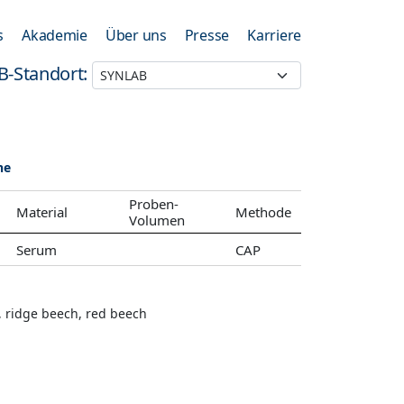
s
Akademie
Über uns
Presse
Karriere
B-Standort:
he
Proben-
Material
Methode
Volumen
Serum
CAP
, ridge beech, red beech