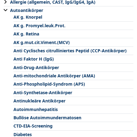
Allergie (allgemein, CAST, IgG/IgG4, IgA)
Autoantikörper
AK g. Knorpel
AK g. Promyel.leuk.Prot.
AK g. Retina
AK g.mut.cit.Viment.(MCV)
Anti Cyclisches citrulliniertes Peptid (CCP-Antikörper)
Anti Faktor H (IgG)
Anti-Drug-Antikörper
Anti-mitochondriale Antikörper (AMA)
Anti-Phospholipid-Syndrom (APS)
Anti-Synthetase-Antikörper
Antinukleäre Antikörper
Autoimmunhepatitis
Bullöse Autoimmundermatosen
CTD-EIA-Screening
Diabetes