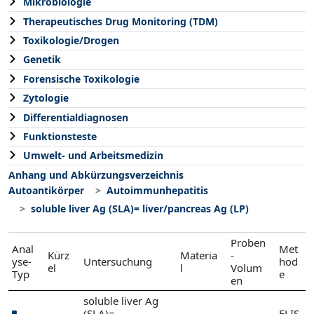
Mikrobiologie
Therapeutisches Drug Monitoring (TDM)
Toxikologie/Drogen
Genetik
Forensische Toxikologie
Zytologie
Differentialdiagnosen
Funktionsteste
Umwelt- und Arbeitsmedizin
Anhang und Abkürzungsverzeichnis
Autoantikörper
Autoimmunhepatitis
soluble liver Ag (SLA)= liver/pancreas Ag (LP)
Proben
Anal
Met
Kürz
Materia
-
yse-
Untersuchung
hod
el
l
Volum
Typ
e
en
soluble liver Ag
(SLA)=
ELIS