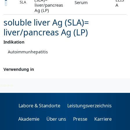
Serum
SLA
liver/pancreas
A
Ag (LP)
soluble liver Ag (SLA)=
liver/pancreas Ag (LP)
Indikation
Autoimmunhepatitis
Verwendung in
Autoimmunhepatitis
2026-08-06
Labore & Standorte
Leistungsverzeichnis
Akademie
Über uns
Presse
Karriere