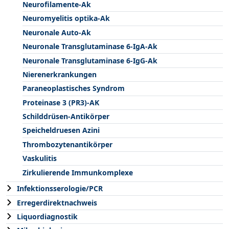
Neurofilamente-Ak
Neuromyelitis optika-Ak
Neuronale Auto-Ak
Neuronale Transglutaminase 6-IgA-Ak
Neuronale Transglutaminase 6-IgG-Ak
Nierenerkrankungen
Paraneoplastisches Syndrom
Proteinase 3 (PR3)-AK
Schilddrüsen-Antikörper
Speicheldruesen Azini
Thrombozytenantikörper
Vaskulitis
Zirkulierende Immunkomplexe
Infektionsserologie/PCR
Erregerdirektnachweis
Liquordiagnostik