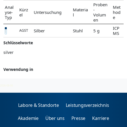
Proben
Anal
Met
Kürz
Materia
-
yse-
Untersuchung
hod
el
l
Volum
Typ
e
en
ICP
Silber
Stuhl
5 g
AGST
MS
Schlüsselworte
silver
Verwendung in
Silber
2026-08-06
Labore & Standorte
Leistungsverzeichnis
Akademie
Über uns
Presse
Karriere