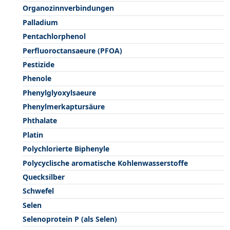
Organozinnverbindungen
Palladium
Pentachlorphenol
Perfluoroctansaeure (PFOA)
Pestizide
Phenole
Phenylglyoxylsaeure
Phenylmerkaptursäure
Phthalate
Platin
Polychlorierte Biphenyle
Polycyclische aromatische Kohlenwasserstoffe
Quecksilber
Schwefel
Selen
Selenoprotein P (als Selen)