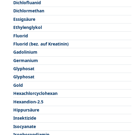
Dichlofluanid
Dichlormethan
Essigsäure
Ethylenglykol
Fluorid
Fluorid (bez. auf Kreatinin)
Gadolinium
Germanium
Glyphosat
Glyphosat
Gold
Hexachlorcyclohexan
Hexandion-2.5
Hippursäure
Insektizide
Isocyanate
Isophorondiamin