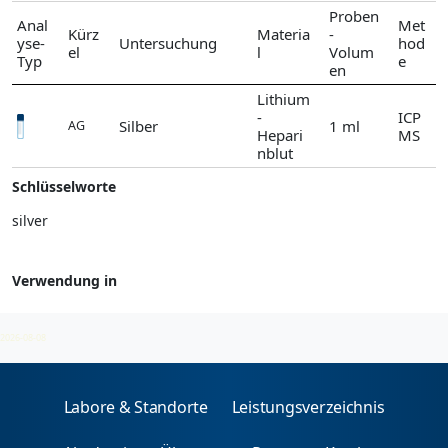
Proben
Anal
Met
Kürz
Materia
-
yse-
Untersuchung
hod
el
l
Volum
Typ
e
en
Lithium
-
ICP
Silber
1 ml
AG
Hepari
MS
nblut
Schlüsselworte
silver
Verwendung in
Silber
2026-08-08
Labore & Standorte
Leistungsverzeichnis