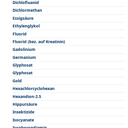
Dichlofluanid
Dichlormethan
Essigsäure
Ethylenglykol
Fluorid
Fluorid (bez. auf Kreatinin)
Gadolinium
Germanium
Glyphosat
Glyphosat
Gold
Hexachlorcyclohexan
Hexandion-2.5
Hippursäure
Insektizide
Isocyanate
Isophorondiamin