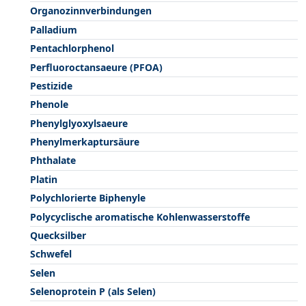
Organozinnverbindungen
Palladium
Pentachlorphenol
Perfluoroctansaeure (PFOA)
Pestizide
Phenole
Phenylglyoxylsaeure
Phenylmerkaptursäure
Phthalate
Platin
Polychlorierte Biphenyle
Polycyclische aromatische Kohlenwasserstoffe
Quecksilber
Schwefel
Selen
Selenoprotein P (als Selen)