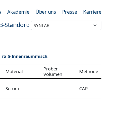
s
Akademie
Über uns
Presse
Karriere
B-Standort:
rx 5-Innenraummisch.
Proben-
Material
Methode
Volumen
Serum
CAP