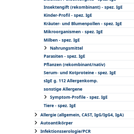
Insektengift (rekombinant) - spez. IgE
Kinder-Profil - spez. IgE
Kräuter- und Blumenpollen - spez. IgE
Mikroorganismen - spez. IgE
Milben - spez. IgE
Nahrungsmittel
Parasiten - spez. IgE
Pflanzen (rekombinant/nativ)
Serum- und Kotproteine - spez. IgE
sIgE g. 112 Allergenkomp.
sonstige Allergene
Symptom-Profile - spez. IgE
Tiere - spez. IgE
Allergie (allgemein, CAST, IgG/IgG4, IgA)
Autoantikörper
Infektionsserologie/PCR