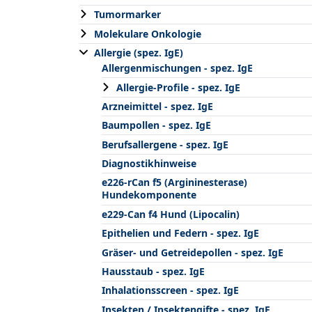
Tumormarker
Molekulare Onkologie
Allergie (spez. IgE)
Allergenmischungen - spez. IgE
Allergie-Profile - spez. IgE
Arzneimittel - spez. IgE
Baumpollen - spez. IgE
Berufsallergene - spez. IgE
Diagnostikhinweise
e226-rCan f5 (Argininesterase)
Hundekomponente
e229-Can f4 Hund (Lipocalin)
Epithelien und Federn - spez. IgE
Gräser- und Getreidepollen - spez. IgE
Hausstaub - spez. IgE
Inhalationsscreen - spez. IgE
Insekten / Insektengifte - spez. IgE