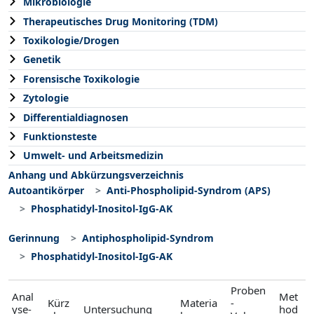
Mikrobiologie
Therapeutisches Drug Monitoring (TDM)
Toxikologie/Drogen
Genetik
Forensische Toxikologie
Zytologie
Differentialdiagnosen
Funktionsteste
Umwelt- und Arbeitsmedizin
Anhang und Abkürzungsverzeichnis
Autoantikörper
Anti-Phospholipid-Syndrom (APS)
Phosphatidyl-Inositol-IgG-AK
Gerinnung
Antiphospholipid-Syndrom
Phosphatidyl-Inositol-IgG-AK
Proben
Anal
Met
Kürz
Materia
-
yse-
Untersuchung
hod