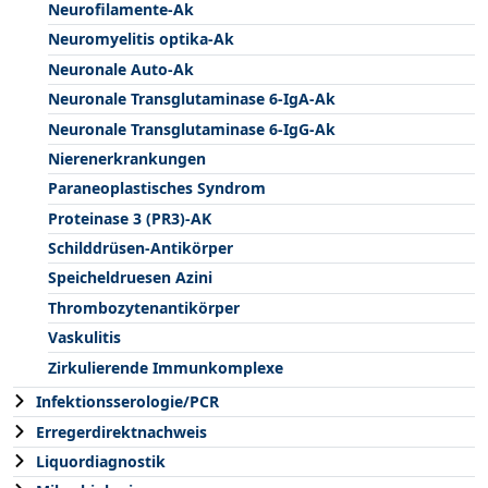
Neurofilamente-Ak
Neuromyelitis optika-Ak
Neuronale Auto-Ak
Neuronale Transglutaminase 6-IgA-Ak
Neuronale Transglutaminase 6-IgG-Ak
Nierenerkrankungen
Paraneoplastisches Syndrom
Proteinase 3 (PR3)-AK
Schilddrüsen-Antikörper
Speicheldruesen Azini
Thrombozytenantikörper
Vaskulitis
Zirkulierende Immunkomplexe
Infektionsserologie/PCR
Erregerdirektnachweis
Liquordiagnostik