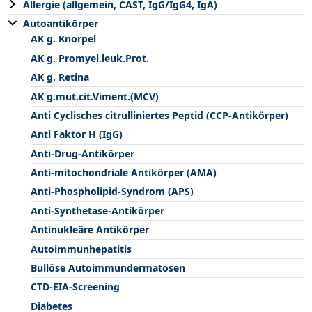
Allergie (allgemein, CAST, IgG/IgG4, IgA)
Autoantikörper
AK g. Knorpel
AK g. Promyel.leuk.Prot.
AK g. Retina
AK g.mut.cit.Viment.(MCV)
Anti Cyclisches citrulliniertes Peptid (CCP-Antikörper)
Anti Faktor H (IgG)
Anti-Drug-Antikörper
Anti-mitochondriale Antikörper (AMA)
Anti-Phospholipid-Syndrom (APS)
Anti-Synthetase-Antikörper
Antinukleäre Antikörper
Autoimmunhepatitis
Bullöse Autoimmundermatosen
CTD-EIA-Screening
Diabetes