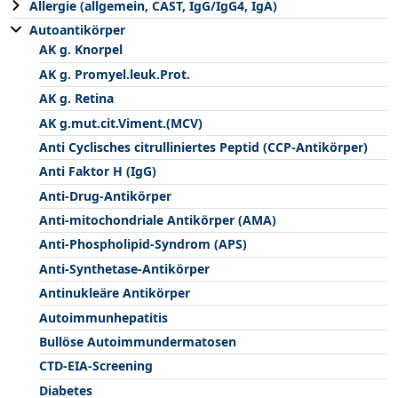
Allergie (allgemein, CAST, IgG/IgG4, IgA)
Autoantikörper
AK g. Knorpel
AK g. Promyel.leuk.Prot.
AK g. Retina
AK g.mut.cit.Viment.(MCV)
Anti Cyclisches citrulliniertes Peptid (CCP-Antikörper)
Anti Faktor H (IgG)
Anti-Drug-Antikörper
Anti-mitochondriale Antikörper (AMA)
Anti-Phospholipid-Syndrom (APS)
Anti-Synthetase-Antikörper
Antinukleäre Antikörper
Autoimmunhepatitis
Bullöse Autoimmundermatosen
CTD-EIA-Screening
Diabetes