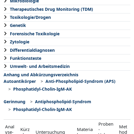
Mikrobiologie
Therapeutisches Drug Monitoring (TDM)
Toxikologie/Drogen
Genetik
Forensische Toxikologie
Zytologie
Differentialdiagnosen
Funktionsteste
Umwelt- und Arbeitsmedizin
Anhang und Abkürzungsverzeichnis
Autoantikörper
Anti-Phospholipid-Syndrom (APS)
Phosphatidyl-Cholin-IgM-AK
Gerinnung
Antiphospholipid-Syndrom
Phosphatidyl-Cholin-IgM-AK
Proben
Anal
Met
Kürz
Materia
-
yse-
Untersuchung
hod