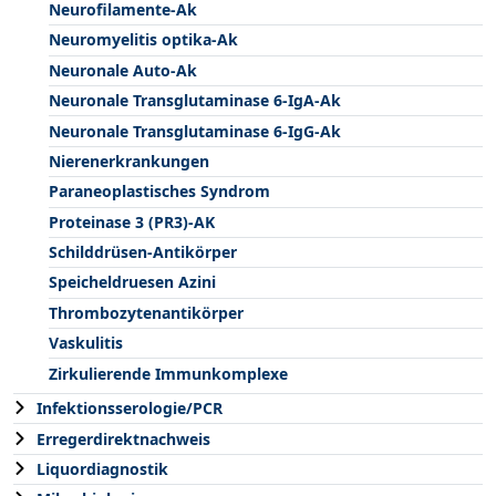
Neurofilamente-Ak
Neuromyelitis optika-Ak
Neuronale Auto-Ak
Neuronale Transglutaminase 6-IgA-Ak
Neuronale Transglutaminase 6-IgG-Ak
Nierenerkrankungen
Paraneoplastisches Syndrom
Proteinase 3 (PR3)-AK
Schilddrüsen-Antikörper
Speicheldruesen Azini
Thrombozytenantikörper
Vaskulitis
Zirkulierende Immunkomplexe
Infektionsserologie/PCR
Erregerdirektnachweis
Liquordiagnostik