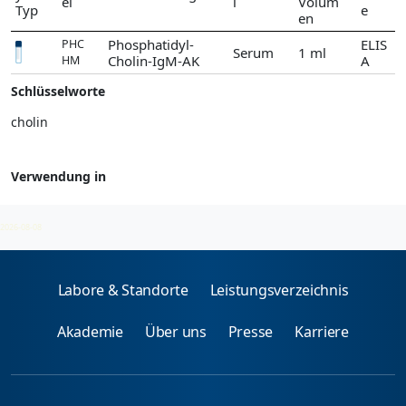
el
l
Volum
Typ
e
en
Phosphatidyl-
ELIS
PHC
Serum
1 ml
Cholin-IgM-AK
A
HM
Schlüsselworte
cholin
Verwendung in
Anti-Phospholipid-Syndrom (APS)
2026-08-08
Labore & Standorte
Leistungsverzeichnis
Akademie
Über uns
Presse
Karriere