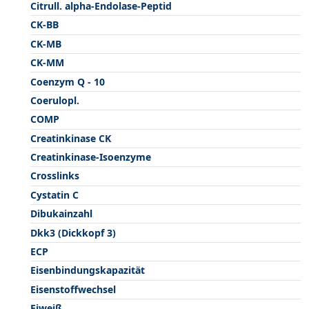
Citrull. alpha-Endolase-Peptid
CK-BB
CK-MB
CK-MM
Coenzym Q - 10
Coerulopl.
COMP
Creatinkinase CK
Creatinkinase-Isoenzyme
Crosslinks
Cystatin C
Dibukainzahl
Dkk3 (Dickkopf 3)
ECP
Eisenbindungskapazität
Eisenstoffwechsel
Eiweiß