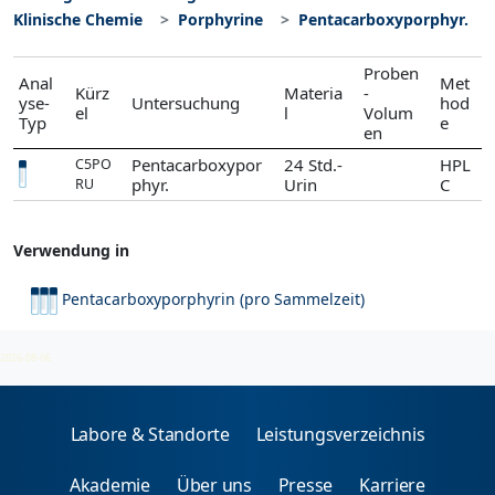
Klinische Chemie
Porphyrine
Pentacarboxyporphyr.
Proben
Anal
Met
Kürz
Materia
-
yse-
Untersuchung
hod
el
l
Volum
Typ
e
en
Pentacarboxypor
24 Std.-
HPL
C5PO
phyr.
Urin
C
RU
Verwendung in
Pentacarboxyporphyrin (pro Sammelzeit)
Porphyrine
2026-08-06
Labore & Standorte
Leistungsverzeichnis
Akademie
Über uns
Presse
Karriere