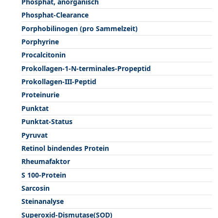
Phosphat, anorganisch
Phosphat-Clearance
Porphobilinogen (pro Sammelzeit)
Porphyrine
Procalcitonin
Prokollagen-1-N-terminales-Propeptid
Prokollagen-III-Peptid
Proteinurie
Punktat
Punktat-Status
Pyruvat
Retinol bindendes Protein
Rheumafaktor
S 100-Protein
Sarcosin
Steinanalyse
Superoxid-Dismutase(SOD)