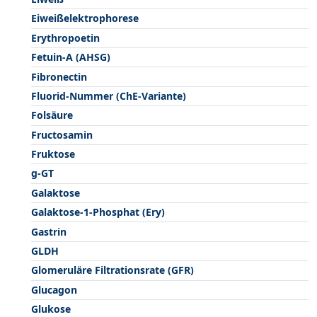
Eiweißelektrophorese
Erythropoetin
Fetuin-A (AHSG)
Fibronectin
Fluorid-Nummer (ChE-Variante)
Folsäure
Fructosamin
Fruktose
g-GT
Galaktose
Galaktose-1-Phosphat (Ery)
Gastrin
GLDH
Glomeruläre Filtrationsrate (GFR)
Glucagon
Glukose