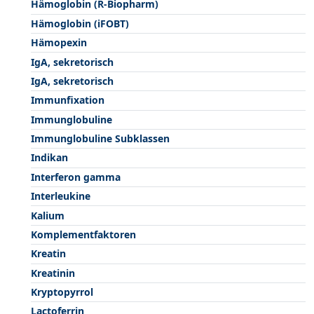
Hämoglobin (R-Biopharm)
Hämoglobin (iFOBT)
Hämopexin
IgA, sekretorisch
IgA, sekretorisch
Immunfixation
Immunglobuline
Immunglobuline Subklassen
Indikan
Interferon gamma
Interleukine
Kalium
Komplementfaktoren
Kreatin
Kreatinin
Kryptopyrrol
Lactoferrin