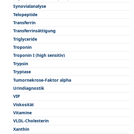
Synovialanalyse
Telopeptide
Transferrin
Transferrinsättigung
Triglyceride
Troponin
Troponin I (high sensitiv)
Trypsin
Tryptase
Tumornekrose-Faktor alpha
Urindiagnostik
VIP
Viskosität
Vitamine
VLDL-Cholesterin
Xanthin