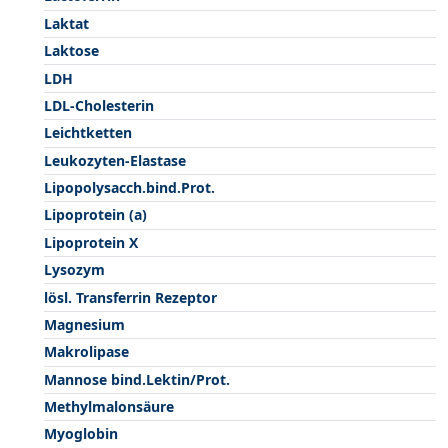
Laktat
Laktose
LDH
LDL-Cholesterin
Leichtketten
Leukozyten-Elastase
Lipopolysacch.bind.Prot.
Lipoprotein (a)
Lipoprotein X
Lysozym
lösl. Transferrin Rezeptor
Magnesium
Makrolipase
Mannose bind.Lektin/Prot.
Methylmalonsäure
Myoglobin