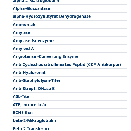
alpha-2-Makroglobulin
Alpha-Glucosidase
alpha-Hydroxybutyrat Dehydrogenase
Ammoniak
Amylase
Amylase-Isoenzyme
Amyloid A
Angiotensin-Converting Enzyme
Anti Cyclisches citrulliniertes Peptid (CCP-Antikörper)
Anti-Hyaluronid.
Anti-Staphylolysin-Titer
Anti-Strept.-DNase B
ASL-Titer
ATP, intracellulär
BCHE Gen
beta-2-Mikroglobulin
Beta-2-Transferrin