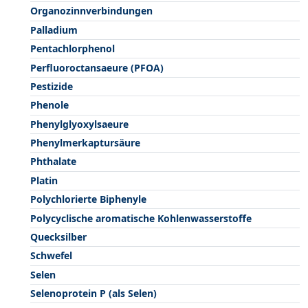
Organozinnverbindungen
Palladium
Pentachlorphenol
Perfluoroctansaeure (PFOA)
Pestizide
Phenole
Phenylglyoxylsaeure
Phenylmerkaptursäure
Phthalate
Platin
Polychlorierte Biphenyle
Polycyclische aromatische Kohlenwasserstoffe
Quecksilber
Schwefel
Selen
Selenoprotein P (als Selen)