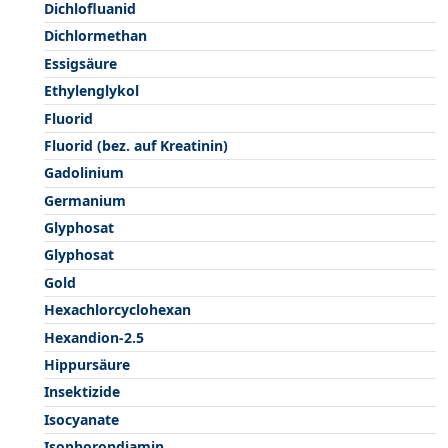
Dichlofluanid
Dichlormethan
Essigsäure
Ethylenglykol
Fluorid
Fluorid (bez. auf Kreatinin)
Gadolinium
Germanium
Glyphosat
Glyphosat
Gold
Hexachlorcyclohexan
Hexandion-2.5
Hippursäure
Insektizide
Isocyanate
Isophorondiamin