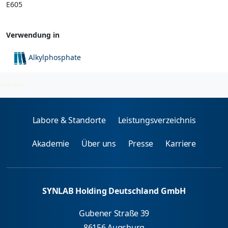
E605
Verwendung in
Alkylphosphate
Pestizide
2026-08-08
Labore & Standorte
Leistungsverzeichnis
Akademie
Über uns
Presse
Karriere
SYNLAB Holding Deutschland GmbH
Gubener Straße 39
86156 Augsburg