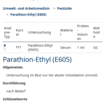
Umwelt- und Arbeitsmedizin
Pestizide
Parathion-Ethyl (E605)
Proben
Anal
Met
Kürz
Materia
-
yse-
Untersuchung
hod
el
l
Volum
Typ
e
en
Parathion-Ethyl
Serum
1 ml
GC
PET
(E605)
Parathion-Ethyl (E605)
Allgemeines
Untersuchung im Blut nur bei akuter Intoxikation sinnvoll.
Durchführung
nach Bedarf
Schlüsselworte