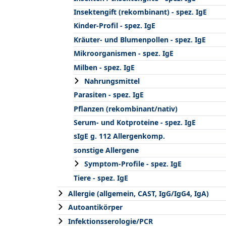
Insektengift (rekombinant) - spez. IgE
Kinder-Profil - spez. IgE
Kräuter- und Blumenpollen - spez. IgE
Mikroorganismen - spez. IgE
Milben - spez. IgE
Nahrungsmittel
Parasiten - spez. IgE
Pflanzen (rekombinant/nativ)
Serum- und Kotproteine - spez. IgE
sIgE g. 112 Allergenkomp.
sonstige Allergene
Symptom-Profile - spez. IgE
Tiere - spez. IgE
Allergie (allgemein, CAST, IgG/IgG4, IgA)
Autoantikörper
Infektionsserologie/PCR