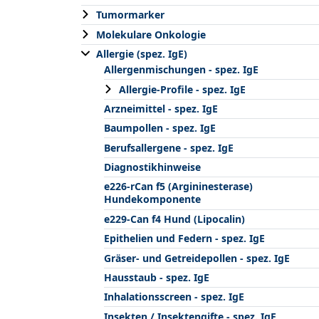
Tumormarker
Molekulare Onkologie
Allergie (spez. IgE)
Allergenmischungen - spez. IgE
Allergie-Profile - spez. IgE
Arzneimittel - spez. IgE
Baumpollen - spez. IgE
Berufsallergene - spez. IgE
Diagnostikhinweise
e226-rCan f5 (Argininesterase)
Hundekomponente
e229-Can f4 Hund (Lipocalin)
Epithelien und Federn - spez. IgE
Gräser- und Getreidepollen - spez. IgE
Hausstaub - spez. IgE
Inhalationsscreen - spez. IgE
Insekten / Insektengifte - spez. IgE