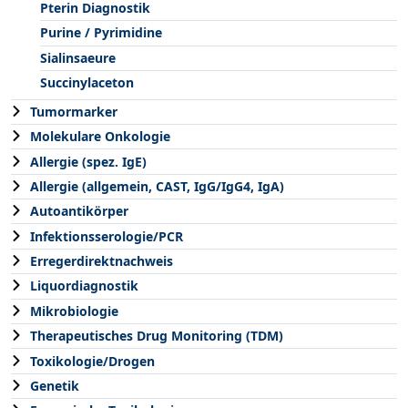
Pterin Diagnostik
Purine / Pyrimidine
Sialinsaeure
Succinylaceton
Tumormarker
Molekulare Onkologie
Allergie (spez. IgE)
Allergie (allgemein, CAST, IgG/IgG4, IgA)
Autoantikörper
Infektionsserologie/PCR
Erregerdirektnachweis
Liquordiagnostik
Mikrobiologie
Therapeutisches Drug Monitoring (TDM)
Toxikologie/Drogen
Genetik