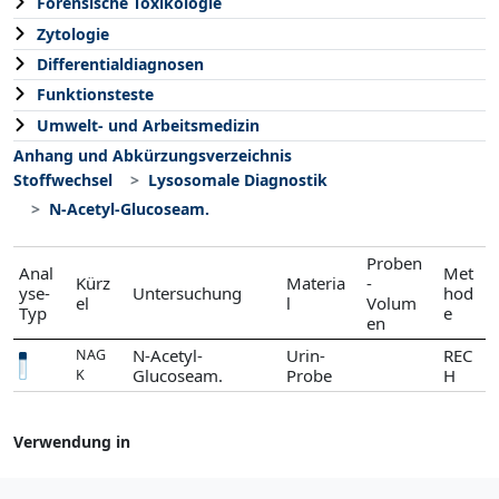
Forensische Toxikologie
Zytologie
Differentialdiagnosen
Funktionsteste
Umwelt- und Arbeitsmedizin
Anhang und Abkürzungsverzeichnis
Stoffwechsel
Lysosomale Diagnostik
N-Acetyl-Glucoseam.
Proben
Anal
Met
Kürz
Materia
-
yse-
Untersuchung
hod
el
l
Volum
Typ
e
en
N-Acetyl-
Urin-
REC
NAG
Glucoseam.
Probe
H
K
Verwendung in
Lysosomale Diagnostik