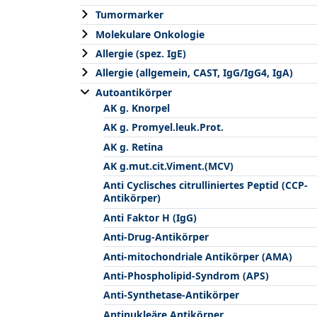
Tumormarker
Molekulare Onkologie
Allergie (spez. IgE)
Allergie (allgemein, CAST, IgG/IgG4, IgA)
Autoantikörper
AK g. Knorpel
AK g. Promyel.leuk.Prot.
AK g. Retina
AK g.mut.cit.Viment.(MCV)
Anti Cyclisches citrulliniertes Peptid (CCP-
Antikörper)
Anti Faktor H (IgG)
Anti-Drug-Antikörper
Anti-mitochondriale Antikörper (AMA)
Anti-Phospholipid-Syndrom (APS)
Anti-Synthetase-Antikörper
Antinukleäre Antikörper