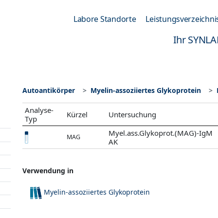
Labore Standorte
Leistungsverzeichni
Ihr SYNLA
Autoantikörper
Myelin-assoziiertes Glykoprotein
Analyse-
Kürzel
Untersuchung
Typ
Myel.ass.Glykoprot.(MAG)-IgM
MAG
AK
Verwendung in
Myelin-assoziiertes Glykoprotein