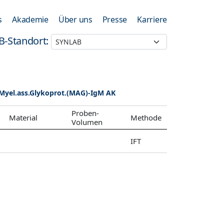
s
Akademie
Über uns
Presse
Karriere
B-Standort:
Myel.ass.Glykoprot.(MAG)-IgM AK
Proben-
Material
Methode
Volumen
IFT