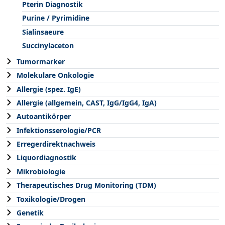
Pterin Diagnostik
Purine / Pyrimidine
Sialinsaeure
Succinylaceton
Tumormarker
Molekulare Onkologie
Allergie (spez. IgE)
Allergie (allgemein, CAST, IgG/IgG4, IgA)
Autoantikörper
Infektionsserologie/PCR
Erregerdirektnachweis
Liquordiagnostik
Mikrobiologie
Therapeutisches Drug Monitoring (TDM)
Toxikologie/Drogen
Genetik