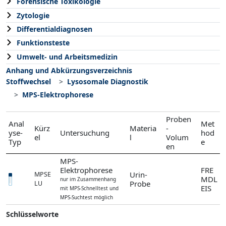
Forensische Toxikologie
Zytologie
Differentialdiagnosen
Funktionsteste
Umwelt- und Arbeitsmedizin
Anhang und Abkürzungsverzeichnis
Stoffwechsel
Lysosomale Diagnostik
MPS-Elektrophorese
Proben
Anal
Met
Kürz
Materia
-
yse-
Untersuchung
hod
el
l
Volum
Typ
e
en
MPS-
Elektrophorese
FRE
Urin-
MPSE
MDL
nur im Zusammenhang
Probe
LU
EIS
mit MPS-Schnelltest und
MPS-Suchtest möglich
Schlüsselworte