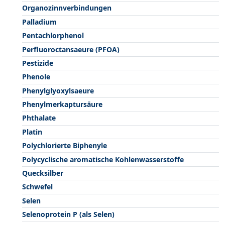
Organozinnverbindungen
Palladium
Pentachlorphenol
Perfluoroctansaeure (PFOA)
Pestizide
Phenole
Phenylglyoxylsaeure
Phenylmerkaptursäure
Phthalate
Platin
Polychlorierte Biphenyle
Polycyclische aromatische Kohlenwasserstoffe
Quecksilber
Schwefel
Selen
Selenoprotein P (als Selen)