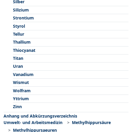
Silber
Silizium
Strontium
Styrol
Tellur
Thallium
Thiocyanat
Titan
Uran
Vanadium
Wismut
Wolfram
Yttrium
Zinn
Anhang und Abkürzungsverzeichnis
Umwelt- und Arbeitsmedizin
Methylhippursäure
Methylhippursaeuren