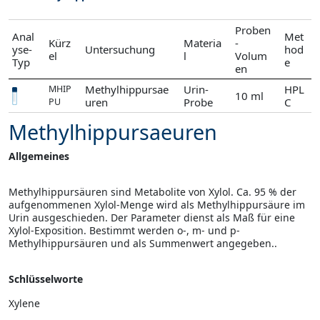
Proben
Anal
Met
Kürz
Materia
-
yse-
Untersuchung
hod
el
l
Volum
Typ
e
en
Methylhippursae
Urin-
HPL
MHIP
10 ml
uren
Probe
C
PU
Methylhippursaeuren
Allgemeines
Methylhippursäuren sind Metabolite von Xylol. Ca. 95 % der
aufgenommenen Xylol-Menge wird als Methylhippursäure im
Urin ausgeschieden. Der Parameter dienst als Maß für eine
Xylol-Exposition. Bestimmt werden o-, m- und p-
Methylhippursäuren und als Summenwert angegeben..
Schlüsselworte
Xylene