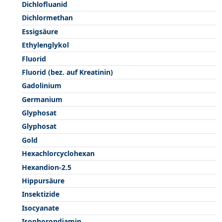
Dichlofluanid
Dichlormethan
Essigsäure
Ethylenglykol
Fluorid
Fluorid (bez. auf Kreatinin)
Gadolinium
Germanium
Glyphosat
Glyphosat
Gold
Hexachlorcyclohexan
Hexandion-2.5
Hippursäure
Insektizide
Isocyanate
Isophorondiamin