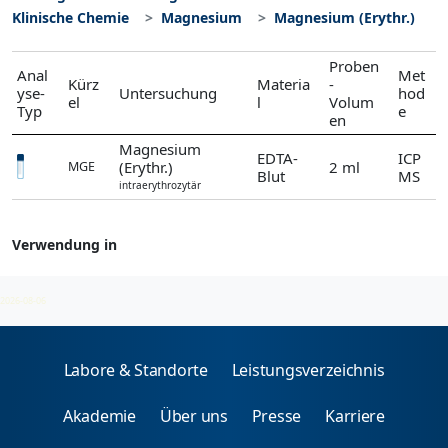
Klinische Chemie
Magnesium
Magnesium (Erythr.)
Proben
Anal
Met
Kürz
Materia
-
yse-
Untersuchung
hod
el
l
Volum
Typ
e
en
Magnesium
EDTA-
ICP
(Erythr.)
2 ml
MGE
Blut
MS
intraerythrozytär
Verwendung in
Magnesium
2026-08-06
Labore & Standorte
Leistungsverzeichnis
Akademie
Über uns
Presse
Karriere