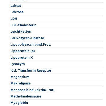
Laktat
Laktose
LDH
LDL-Cholesterin
Leichtketten
Leukozyten-Elastase
Lipopolysacch.bind.Prot.
Lipoprotein (a)
Lipoprotein X
Lysozym
lösl. Transferrin Rezeptor
Magnesium
Makrolipase
Mannose bind.Lektin/Prot.
Methylmalonsäure
Myoglobin