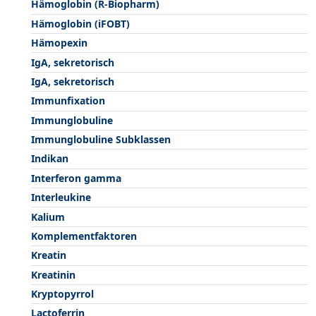
Hämoglobin (R-Biopharm)
Hämoglobin (iFOBT)
Hämopexin
IgA, sekretorisch
IgA, sekretorisch
Immunfixation
Immunglobuline
Immunglobuline Subklassen
Indikan
Interferon gamma
Interleukine
Kalium
Komplementfaktoren
Kreatin
Kreatinin
Kryptopyrrol
Lactoferrin