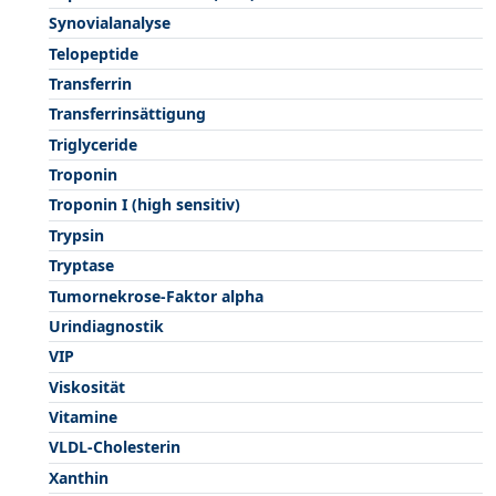
Synovialanalyse
Telopeptide
Transferrin
Transferrinsättigung
Triglyceride
Troponin
Troponin I (high sensitiv)
Trypsin
Tryptase
Tumornekrose-Faktor alpha
Urindiagnostik
VIP
Viskosität
Vitamine
VLDL-Cholesterin
Xanthin