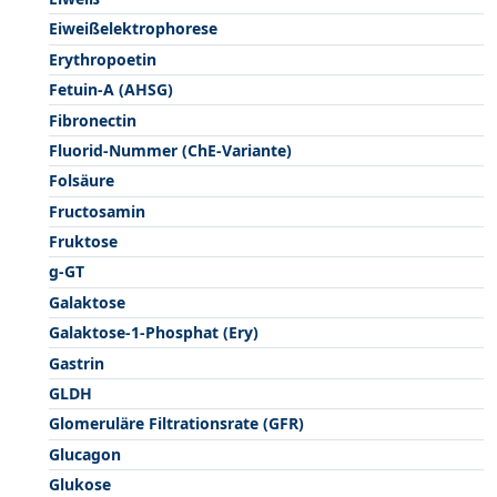
Eiweißelektrophorese
Erythropoetin
Fetuin-A (AHSG)
Fibronectin
Fluorid-Nummer (ChE-Variante)
Folsäure
Fructosamin
Fruktose
g-GT
Galaktose
Galaktose-1-Phosphat (Ery)
Gastrin
GLDH
Glomeruläre Filtrationsrate (GFR)
Glucagon
Glukose