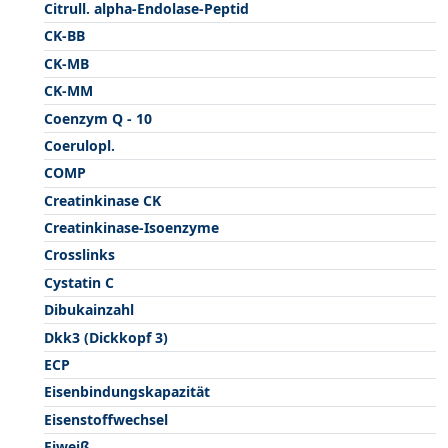
Citrull. alpha-Endolase-Peptid
CK-BB
CK-MB
CK-MM
Coenzym Q - 10
Coerulopl.
COMP
Creatinkinase CK
Creatinkinase-Isoenzyme
Crosslinks
Cystatin C
Dibukainzahl
Dkk3 (Dickkopf 3)
ECP
Eisenbindungskapazität
Eisenstoffwechsel
Eiweiß