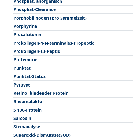
Phosphat, anorganisch
Phosphat-Clearance
Porphobilinogen (pro Sammelzeit)
Porphyrine
Procalcitonin
Prokollagen-1-N-terminales-Propeptid
Prokollagen-III-Peptid
Proteinurie
Punktat
Punktat-Status
Pyruvat
Retinol bindendes Protein
Rheumafaktor
S 100-Protein
Sarcosin
Steinanalyse
Superoxid-Dismutase(SOD)