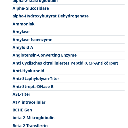
alpha-2-Makroglobulin
Alpha-Glucosidase
alpha-Hydroxybutyrat Dehydrogenase
Ammoniak
Amylase
Amylase-Isoenzyme
Amyloid A
Angiotensin-Converting Enzyme
Anti Cyclisches citrulliniertes Peptid (CCP-Antikörper)
Anti-Hyaluronid.
Anti-Staphylolysin-Titer
Anti-Strept.-DNase B
ASL-Titer
ATP, intracellulär
BCHE Gen
beta-2-Mikroglobulin
Beta-2-Transferrin