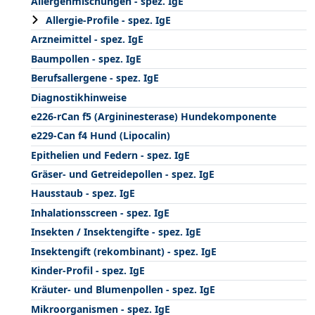
Allergenmischungen - spez. IgE
Allergie-Profile - spez. IgE
Arzneimittel - spez. IgE
Baumpollen - spez. IgE
Berufsallergene - spez. IgE
Diagnostikhinweise
e226-rCan f5 (Argininesterase) Hundekomponente
e229-Can f4 Hund (Lipocalin)
Epithelien und Federn - spez. IgE
Gräser- und Getreidepollen - spez. IgE
Hausstaub - spez. IgE
Inhalationsscreen - spez. IgE
Insekten / Insektengifte - spez. IgE
Insektengift (rekombinant) - spez. IgE
Kinder-Profil - spez. IgE
Kräuter- und Blumenpollen - spez. IgE
Mikroorganismen - spez. IgE