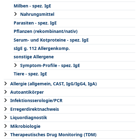
Milben - spez. IgE
Nahrungsmittel
Parasiten - spez. IgE
Pflanzen (rekombinant/nativ)
Serum- und Kotproteine - spez. IgE
sIgE g. 112 Allergenkomp.
sonstige Allergene
Symptom-Profile - spez. IgE
Tiere - spez. IgE
Allergie (allgemein, CAST, IgG/IgG4, IgA)
Autoantikörper
Infektionsserologie/PCR
Erregerdirektnachweis
Liquordiagnostik
Mikrobiologie
Therapeutisches Drug Monitoring (TDM)