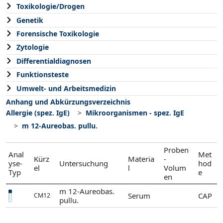
Toxikologie/Drogen
Genetik
Forensische Toxikologie
Zytologie
Differentialdiagnosen
Funktionsteste
Umwelt- und Arbeitsmedizin
Anhang und Abkürzungsverzeichnis
Allergie (spez. IgE)
Mikroorganismen - spez. IgE
m 12-Aureobas. pullu.
Proben
Anal
Met
Kürz
Materia
-
yse-
Untersuchung
hod
el
l
Volum
Typ
e
en
m 12-Aureobas.
Serum
CAP
CM12
pullu.