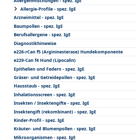
Allergenmischungen - spez. IgE
Allergie-Profile - spez. IgE
Arzneimittel - spez. IgE
Baumpollen - spez. IgE
Berufsallergene - spez. IgE
Diagnostikhinweise
e226-rCan f5 (Argininesterase) Hundekomponente
e229-Can f4 Hund (Lipocalin)
Epithelien und Federn - spez. IgE
Gräser- und Getreidepollen - spez. IgE
Hausstaub - spez. IgE
Inhalationsscreen - spez. IgE
Insekten / Insektengifte - spez. IgE
Insektengift (rekombinant) - spez. IgE
Kinder-Profil - spez. IgE
Kräuter- und Blumenpollen - spez. IgE
Mikroorganismen - spez. IgE