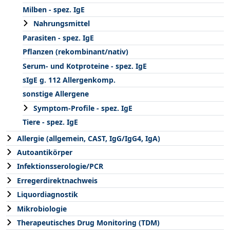
Milben - spez. IgE
Nahrungsmittel
Parasiten - spez. IgE
Pflanzen (rekombinant/nativ)
Serum- und Kotproteine - spez. IgE
sIgE g. 112 Allergenkomp.
sonstige Allergene
Symptom-Profile - spez. IgE
Tiere - spez. IgE
Allergie (allgemein, CAST, IgG/IgG4, IgA)
Autoantikörper
Infektionsserologie/PCR
Erregerdirektnachweis
Liquordiagnostik
Mikrobiologie
Therapeutisches Drug Monitoring (TDM)