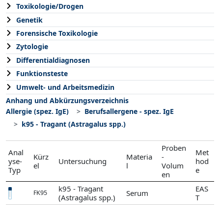
Toxikologie/Drogen
Genetik
Forensische Toxikologie
Zytologie
Differentialdiagnosen
Funktionsteste
Umwelt- und Arbeitsmedizin
Anhang und Abkürzungsverzeichnis
Allergie (spez. IgE)
Berufsallergene - spez. IgE
k95 - Tragant (Astragalus spp.)
Proben
Anal
Met
Kürz
Materia
-
yse-
Untersuchung
hod
el
l
Volum
Typ
e
en
k95 - Tragant
EAS
Serum
FK95
(Astragalus spp.)
T