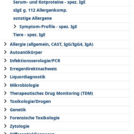
Serum- und Kotproteine - spez. IgE
sIgE g. 112 Allergenkomp.
sonstige Allergene
Symptom-Profile - spez. IgE
Tiere - spez. IgE
Allergie (allgemein, CAST, IgG/IgG4, IgA)
Autoantikörper
Infektionsserologie/PCR
Erregerdirektnachweis
Liquordiagnostik
Mikrobiologie
Therapeutisches Drug Monitoring (TDM)
Toxikologie/Drogen
Genetik
Forensische Toxikologie
Zytologie