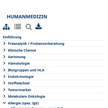
HUMANMEDIZIN
Einführung
Präanalytik / Probenvorbereitung
Klinische Chemie
Gerinnung
Hämatologie
Blutgruppen und HLA
Endokrinologie
Stoffwechsel
Tumormarker
Molekulare Onkologie
Allergie (spez. IgE)