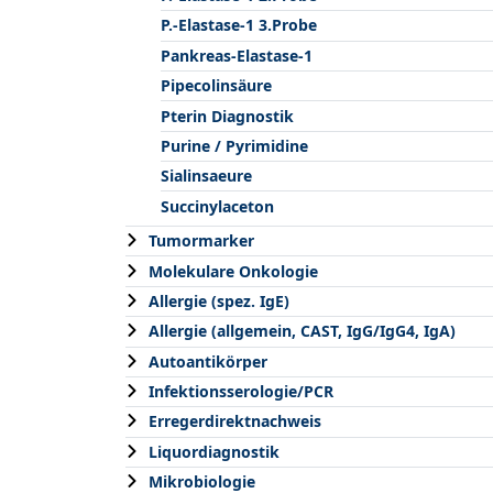
P.-Elastase-1 3.Probe
Pankreas-Elastase-1
Pipecolinsäure
Pterin Diagnostik
Purine / Pyrimidine
Sialinsaeure
Succinylaceton
Tumormarker
Molekulare Onkologie
Allergie (spez. IgE)
Allergie (allgemein, CAST, IgG/IgG4, IgA)
Autoantikörper
Infektionsserologie/PCR
Erregerdirektnachweis
Liquordiagnostik
Mikrobiologie