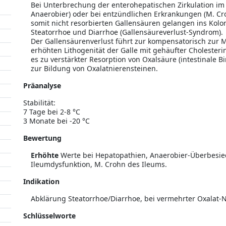
Bei Unterbrechung der enterohepatischen Zirkulation im 
Anaerobier) oder bei entzündlichen Erkrankungen (M. Cro
somit nicht resorbierten Gallensäuren gelangen ins Kolo
Steatorrhoe und Diarrhoe (Gallensäureverlust-Syndrom).
Der Gallensäurenverlust führt zur kompensatorisch zur 
erhöhten Lithogenität der Galle mit gehäufter Cholesteri
es zu verstärkter Resorption von Oxalsäure (intestinale 
zur Bildung von Oxalatnierensteinen.
Präanalyse
Stabilität:
7 Tage bei 2-8 °C
3 Monate bei -20 °C
Bewertung
Erhöhte
Werte bei Hepatopathien, Anaerobier-Überbesiedl
Ileumdysfunktion, M. Crohn des Ileums.
Indikation
Abklärung Steatorrhoe/Diarrhoe, bei vermehrter Oxalat-Ni
Schlüsselworte