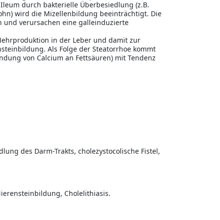
Ileum durch bakterielle Überbesiedlung (z.B.
hn) wird die Mizellenbildung beeinträchtigt. Die
n und verursachen eine galleinduzierte
Mehrproduktion in der Leber und damit zur
nsteinbildung. Als Folge der Steatorrhoe kommt
Bindung von Calcium an Fettsäuren) mit Tendenz
ung des Darm-Trakts, cholezystocolische Fistel,
erensteinbildung, Cholelithiasis.