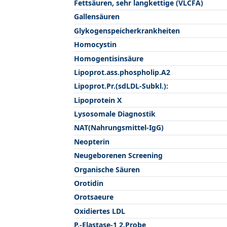
Fettsäuren, sehr langkettige (VLCFA)
Gallensäuren
Glykogenspeicherkrankheiten
Homocystin
Homogentisinsäure
Lipoprot.ass.phospholip.A2
Lipoprot.Pr.(sdLDL-Subkl.):
Lipoprotein X
Lysosomale Diagnostik
NAT(Nahrungsmittel-IgG)
Neopterin
Neugeborenen Screening
Organische Säuren
Orotidin
Orotsaeure
Oxidiertes LDL
P.-Elastase-1 2.Probe