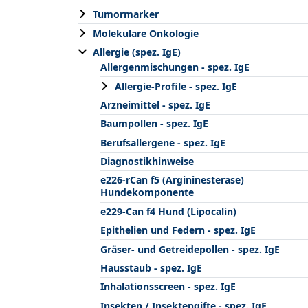
Tumormarker
Molekulare Onkologie
Allergie (spez. IgE)
Allergenmischungen - spez. IgE
Allergie-Profile - spez. IgE
Arzneimittel - spez. IgE
Baumpollen - spez. IgE
Berufsallergene - spez. IgE
Diagnostikhinweise
e226-rCan f5 (Argininesterase)
Hundekomponente
e229-Can f4 Hund (Lipocalin)
Epithelien und Federn - spez. IgE
Gräser- und Getreidepollen - spez. IgE
Hausstaub - spez. IgE
Inhalationsscreen - spez. IgE
Insekten / Insektengifte - spez. IgE