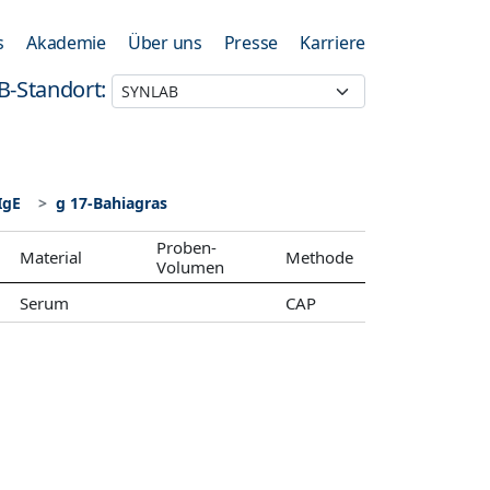
s
Akademie
Über uns
Presse
Karriere
B-Standort:
IgE
g 17-Bahiagras
Proben-
Material
Methode
Volumen
Serum
CAP