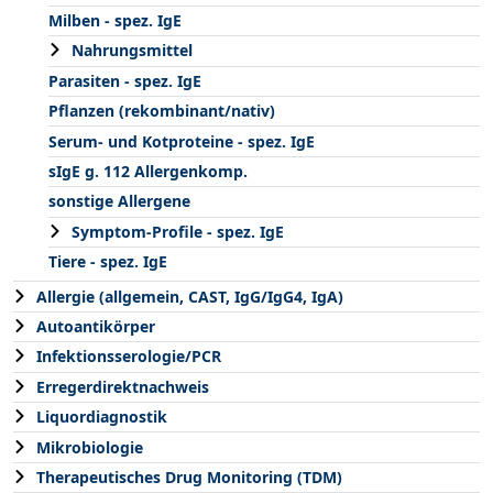
Milben - spez. IgE
Nahrungsmittel
Parasiten - spez. IgE
Pflanzen (rekombinant/nativ)
Serum- und Kotproteine - spez. IgE
sIgE g. 112 Allergenkomp.
sonstige Allergene
Symptom-Profile - spez. IgE
Tiere - spez. IgE
Allergie (allgemein, CAST, IgG/IgG4, IgA)
Autoantikörper
Infektionsserologie/PCR
Erregerdirektnachweis
Liquordiagnostik
Mikrobiologie
Therapeutisches Drug Monitoring (TDM)