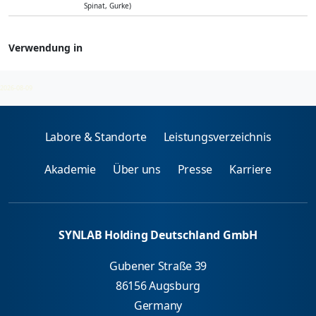
Spinat, Gurke)
Verwendung in
Allergenmischungen - spez. IgE
2026-08-09
Labore & Standorte
Leistungsverzeichnis
Akademie
Über uns
Presse
Karriere
SYNLAB Holding Deutschland GmbH
Gubener Straße 39
86156 Augsburg
Germany