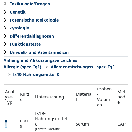
Toxikologie/Drogen
Genetik
Forensische Toxikologie
Zytologie
Differentialdiagnosen
Funktionsteste
Umwelt- und Arbeitsmedizin
Anhang und Abkürzungsverzeichnis
Allergie (spez. IgE)
Allergenmischungen - spez. IgE
fx19-Nahrungsmittel 8
Proben
Anal
Met
Kürz
Materia
-
yse-
Untersuchung
hod
el
l
Volum
Typ
e
en
fx19-
Nahrungsmittel
CFX1
8
Serum
CAP
9
(Karotte, Kartoffel,