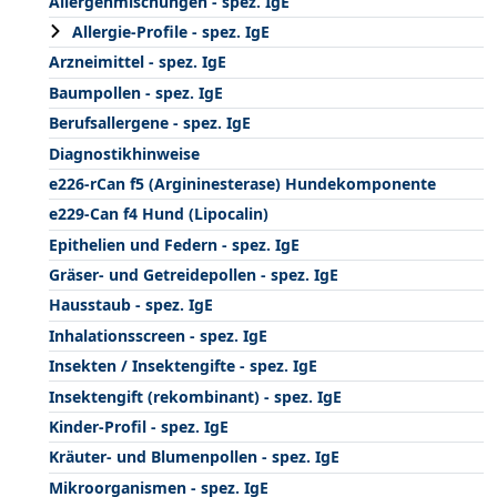
Allergenmischungen - spez. IgE
Allergie-Profile - spez. IgE
Arzneimittel - spez. IgE
Baumpollen - spez. IgE
Berufsallergene - spez. IgE
Diagnostikhinweise
e226-rCan f5 (Argininesterase) Hundekomponente
e229-Can f4 Hund (Lipocalin)
Epithelien und Federn - spez. IgE
Gräser- und Getreidepollen - spez. IgE
Hausstaub - spez. IgE
Inhalationsscreen - spez. IgE
Insekten / Insektengifte - spez. IgE
Insektengift (rekombinant) - spez. IgE
Kinder-Profil - spez. IgE
Kräuter- und Blumenpollen - spez. IgE
Mikroorganismen - spez. IgE