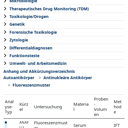
Mikrobiologie
Therapeutisches Drug Monitoring (TDM)
Toxikologie/Drogen
Genetik
Forensische Toxikologie
Zytologie
Differentialdiagnosen
Funktionsteste
Umwelt- und Arbeitsmedizin
Anhang und Abkürzungsverzeichnis
Autoantikörper
Antinukleäre Antikörper
Fluoreszenzmuster
Proben
Anal
Met
Kürz
Materia
-
yse-
Untersuchung
hod
el
l
Volum
Typ
e
en
Fluoreszenzmust
ANAF
Serum
IFT
er
LU