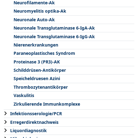
Neurofilamente-Ak
Neuromyelitis optika-Ak
Neuronale Auto-Ak
Neuronale Transglutaminase 6-IgA-Ak
Neuronale Transglutaminase 6-IgG-Ak
Nierenerkrankungen
Paraneoplastisches Syndrom
Proteinase 3 (PR3)-AK
Schilddrüsen-Antikörper
Speicheldruesen Azini
Thrombozytenantikörper
Vaskulitis
Zirkulierende Immunkomplexe
Infektionsserologie/PCR
Erregerdirektnachweis
Liquordiagnostik