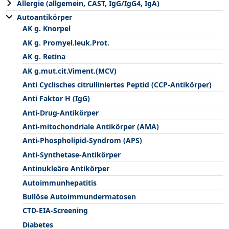
Allergie (allgemein, CAST, IgG/IgG4, IgA)
Autoantikörper
AK g. Knorpel
AK g. Promyel.leuk.Prot.
AK g. Retina
AK g.mut.cit.Viment.(MCV)
Anti Cyclisches citrulliniertes Peptid (CCP-Antikörper)
Anti Faktor H (IgG)
Anti-Drug-Antikörper
Anti-mitochondriale Antikörper (AMA)
Anti-Phospholipid-Syndrom (APS)
Anti-Synthetase-Antikörper
Antinukleäre Antikörper
Autoimmunhepatitis
Bullöse Autoimmundermatosen
CTD-EIA-Screening
Diabetes