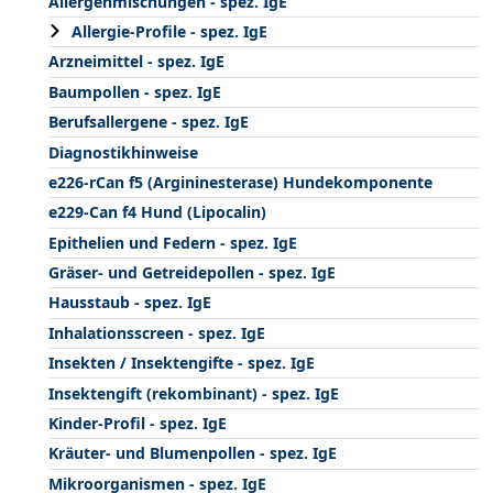
Allergenmischungen - spez. IgE
Allergie-Profile - spez. IgE
Arzneimittel - spez. IgE
Baumpollen - spez. IgE
Berufsallergene - spez. IgE
Diagnostikhinweise
e226-rCan f5 (Argininesterase) Hundekomponente
e229-Can f4 Hund (Lipocalin)
Epithelien und Federn - spez. IgE
Gräser- und Getreidepollen - spez. IgE
Hausstaub - spez. IgE
Inhalationsscreen - spez. IgE
Insekten / Insektengifte - spez. IgE
Insektengift (rekombinant) - spez. IgE
Kinder-Profil - spez. IgE
Kräuter- und Blumenpollen - spez. IgE
Mikroorganismen - spez. IgE