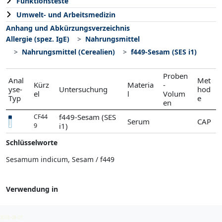
Funktionsteste
Umwelt- und Arbeitsmedizin
Anhang und Abkürzungsverzeichnis
Allergie (spez. IgE)
Nahrungsmittel
Nahrungsmittel (Cerealien)
f449-Sesam (SES i1)
Proben
Anal
Met
Kürz
Materia
-
yse-
Untersuchung
hod
el
l
Volum
Typ
e
en
f449-Sesam (SES
CF44
Serum
CAP
i1)
9
Schlüsselworte
Sesamum indicum, Sesam / f449
Verwendung in
Nahrungsmittel (Cerealien)
2026-08-07