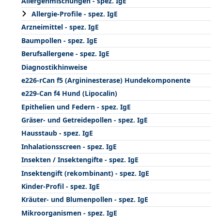
Allergenmischungen - spez. IgE
Allergie-Profile - spez. IgE
Arzneimittel - spez. IgE
Baumpollen - spez. IgE
Berufsallergene - spez. IgE
Diagnostikhinweise
e226-rCan f5 (Argininesterase) Hundekomponente
e229-Can f4 Hund (Lipocalin)
Epithelien und Federn - spez. IgE
Gräser- und Getreidepollen - spez. IgE
Hausstaub - spez. IgE
Inhalationsscreen - spez. IgE
Insekten / Insektengifte - spez. IgE
Insektengift (rekombinant) - spez. IgE
Kinder-Profil - spez. IgE
Kräuter- und Blumenpollen - spez. IgE
Mikroorganismen - spez. IgE