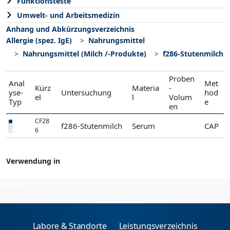
Funktionsteste
Umwelt- und Arbeitsmedizin
Anhang und Abkürzungsverzeichnis
Allergie (spez. IgE)
Nahrungsmittel
Nahrungsmittel (Milch /-Produkte)
f286-Stutenmilch
Proben
Anal
Met
Kürz
Materia
-
yse-
Untersuchung
hod
el
l
Volum
Typ
e
en
CF28
f286-Stutenmilch
Serum
CAP
6
Verwendung in
Nahrungsmittel (Milch /-Produkte)
2026-08-08
Labore & Standorte
Leistungsverzeichnis