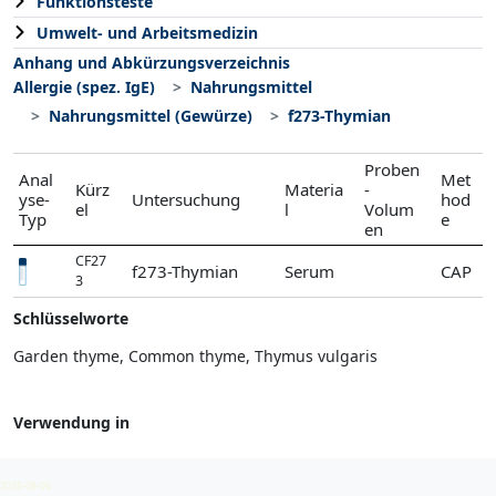
Funktionsteste
Umwelt- und Arbeitsmedizin
Anhang und Abkürzungsverzeichnis
Allergie (spez. IgE)
Nahrungsmittel
Nahrungsmittel (Gewürze)
f273-Thymian
Proben
Anal
Met
Kürz
Materia
-
yse-
Untersuchung
hod
el
l
Volum
Typ
e
en
CF27
f273-Thymian
Serum
CAP
3
Schlüsselworte
Garden thyme, Common thyme, Thymus vulgaris
Verwendung in
Nahrungsmittel (Gewürze)
2026-08-06