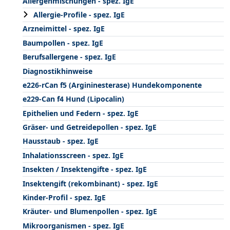
Allergenmischungen - spez. IgE
Allergie-Profile - spez. IgE
Arzneimittel - spez. IgE
Baumpollen - spez. IgE
Berufsallergene - spez. IgE
Diagnostikhinweise
e226-rCan f5 (Argininesterase) Hundekomponente
e229-Can f4 Hund (Lipocalin)
Epithelien und Federn - spez. IgE
Gräser- und Getreidepollen - spez. IgE
Hausstaub - spez. IgE
Inhalationsscreen - spez. IgE
Insekten / Insektengifte - spez. IgE
Insektengift (rekombinant) - spez. IgE
Kinder-Profil - spez. IgE
Kräuter- und Blumenpollen - spez. IgE
Mikroorganismen - spez. IgE