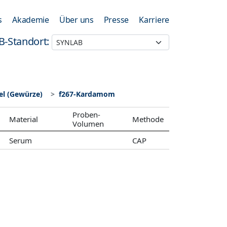
s
Akademie
Über uns
Presse
Karriere
B-Standort:
l (Gewürze)
f267-Kardamom
Proben-
Material
Methode
Volumen
Serum
CAP