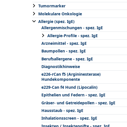
Tumormarker
Molekulare Onkologie
Allergie (spez. IgE)
Allergenmischungen - spez. IgE
Allergie-Profile - spez. IgE
Arzneimittel - spez. IgE
Baumpollen - spez. IgE
Berufsallergene - spez. IgE
Diagnostikhinweise
e226-rCan f5 (Argininesterase)
Hundekomponente
e229-Can f4 Hund (Lipocalin)
Epithelien und Federn - spez. IgE
Gräser- und Getreidepollen - spez. IgE
Hausstaub - spez. IgE
Inhalationsscreen - spez. IgE
Insekten / Insektengifte - spez. IgE