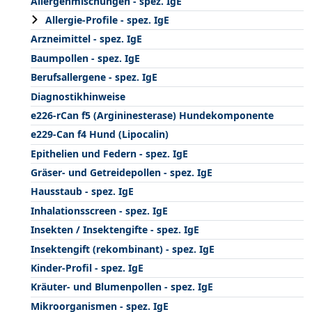
Allergenmischungen - spez. IgE
Allergie-Profile - spez. IgE
Arzneimittel - spez. IgE
Baumpollen - spez. IgE
Berufsallergene - spez. IgE
Diagnostikhinweise
e226-rCan f5 (Argininesterase) Hundekomponente
e229-Can f4 Hund (Lipocalin)
Epithelien und Federn - spez. IgE
Gräser- und Getreidepollen - spez. IgE
Hausstaub - spez. IgE
Inhalationsscreen - spez. IgE
Insekten / Insektengifte - spez. IgE
Insektengift (rekombinant) - spez. IgE
Kinder-Profil - spez. IgE
Kräuter- und Blumenpollen - spez. IgE
Mikroorganismen - spez. IgE