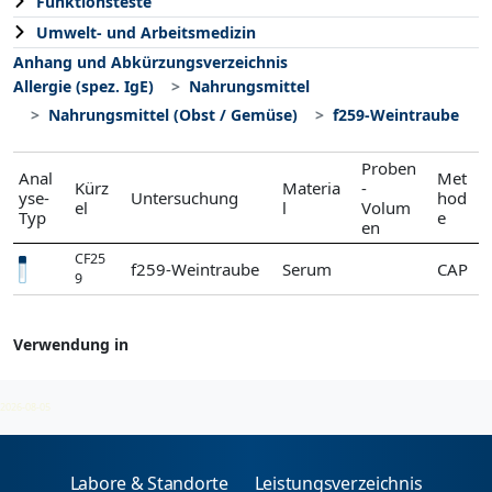
Funktionsteste
Umwelt- und Arbeitsmedizin
Anhang und Abkürzungsverzeichnis
Allergie (spez. IgE)
Nahrungsmittel
Nahrungsmittel (Obst / Gemüse)
f259-Weintraube
Proben
Anal
Met
Kürz
Materia
-
yse-
Untersuchung
hod
el
l
Volum
Typ
e
en
CF25
f259-Weintraube
Serum
CAP
9
Verwendung in
Nahrungsmittel (Obst / Gemüse)
2026-08-05
Labore & Standorte
Leistungsverzeichnis