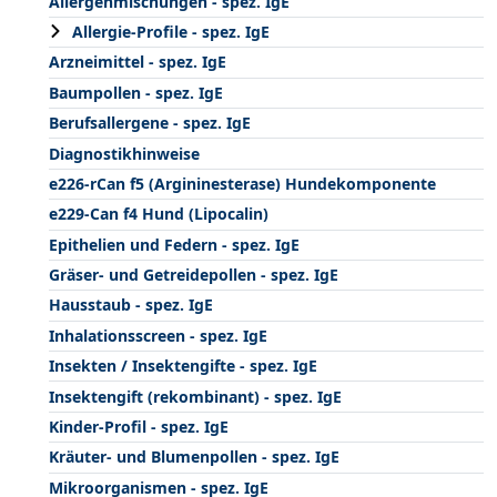
Allergenmischungen - spez. IgE
Allergie-Profile - spez. IgE
Arzneimittel - spez. IgE
Baumpollen - spez. IgE
Berufsallergene - spez. IgE
Diagnostikhinweise
e226-rCan f5 (Argininesterase) Hundekomponente
e229-Can f4 Hund (Lipocalin)
Epithelien und Federn - spez. IgE
Gräser- und Getreidepollen - spez. IgE
Hausstaub - spez. IgE
Inhalationsscreen - spez. IgE
Insekten / Insektengifte - spez. IgE
Insektengift (rekombinant) - spez. IgE
Kinder-Profil - spez. IgE
Kräuter- und Blumenpollen - spez. IgE
Mikroorganismen - spez. IgE