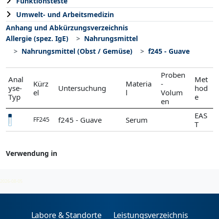
Funktionsteste
Umwelt- und Arbeitsmedizin
Anhang und Abkürzungsverzeichnis
Allergie (spez. IgE)
Nahrungsmittel
Nahrungsmittel (Obst / Gemüse)
f245 - Guave
Proben
Anal
Met
Kürz
Materia
-
yse-
Untersuchung
hod
el
l
Volum
Typ
e
en
EAS
f245 - Guave
Serum
FF245
T
Verwendung in
Nahrungsmittel (Obst / Gemüse)
2026-08-05
Labore & Standorte
Leistungsverzeichnis