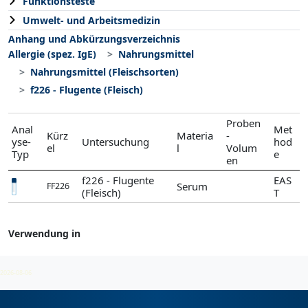
Funktionsteste
Umwelt- und Arbeitsmedizin
Anhang und Abkürzungsverzeichnis
Allergie (spez. IgE)
Nahrungsmittel
Nahrungsmittel (Fleischsorten)
f226 - Flugente (Fleisch)
Proben
Anal
Met
Kürz
Materia
-
yse-
Untersuchung
hod
el
l
Volum
Typ
e
en
f226 - Flugente
EAS
Serum
FF226
(Fleisch)
T
Verwendung in
Nahrungsmittel (Fleischsorten)
2026-08-06