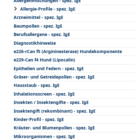
Allergenmischungen - spez. IgE
Allergie-Profile - spez. IgE
Arzneimittel - spez. IgE
Baumpollen - spez. IgE
Berufsallergene - spez. IgE
Diagnostikhinweise
e226-rCan f5 (Argininesterase) Hundekomponente
e229-Can f4 Hund (Lipocalin)
Epithelien und Federn - spez. IgE
Gräser- und Getreidepollen - spez. IgE
Hausstaub - spez. IgE
Inhalationsscreen - spez. IgE
Insekten / Insektengifte - spez. IgE
Insektengift (rekombinant) - spez. IgE
Kinder-Profil - spez. IgE
Kräuter- und Blumenpollen - spez. IgE
Mikroorganismen - spez. IgE