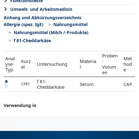
Funktionsteste
Umwelt- und Arbeitsmedizin
Anhang und Abkürzungsverzeichnis
Allergie (spez. IgE)
Nahrungsmittel
Nahrungsmittel (Milch /-Produkte)
f 81-Cheddarkäse
Proben
Anal
Met
Kürz
Materia
-
yse-
Untersuchung
hod
el
l
Volum
Typ
e
en
f 81-
Serum
CAP
CF81
Cheddarkäse
Verwendung in
Nahrungsmittel (Milch /-Produkte)
2026-08-06