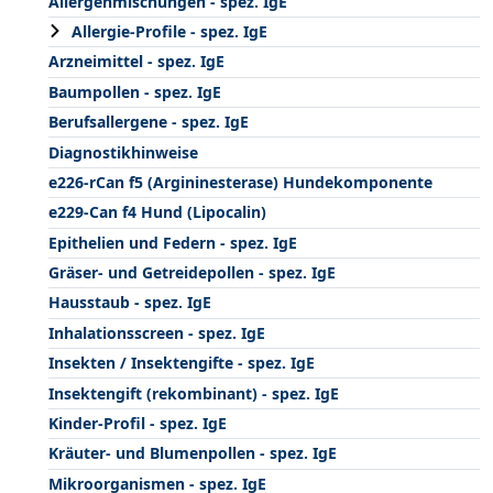
Allergenmischungen - spez. IgE
Allergie-Profile - spez. IgE
Arzneimittel - spez. IgE
Baumpollen - spez. IgE
Berufsallergene - spez. IgE
Diagnostikhinweise
e226-rCan f5 (Argininesterase) Hundekomponente
e229-Can f4 Hund (Lipocalin)
Epithelien und Federn - spez. IgE
Gräser- und Getreidepollen - spez. IgE
Hausstaub - spez. IgE
Inhalationsscreen - spez. IgE
Insekten / Insektengifte - spez. IgE
Insektengift (rekombinant) - spez. IgE
Kinder-Profil - spez. IgE
Kräuter- und Blumenpollen - spez. IgE
Mikroorganismen - spez. IgE