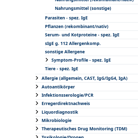
Nahrungsmittel (sonstige)
Parasiten - spez. IgE
Pflanzen (rekombinant/nativ)
Serum- und Kotproteine - spez. IgE
sIgE g. 112 Allergenkomp.
sonstige Allergene
Symptom-Profile - spez. IgE
Tiere - spez. IgE
Allergie (allgemein, CAST, IgG/IgG4, IgA)
Autoantikörper
Infektionsserologie/PCR
Erregerdirektnachweis
Liquordiagnostik
Mikrobiologie
Therapeutisches Drug Monitoring (TDM)
Toxikologie/Drogen