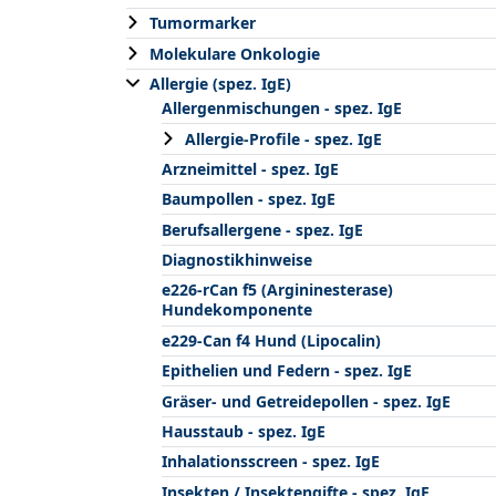
Tumormarker
Molekulare Onkologie
Allergie (spez. IgE)
Allergenmischungen - spez. IgE
Allergie-Profile - spez. IgE
Arzneimittel - spez. IgE
Baumpollen - spez. IgE
Berufsallergene - spez. IgE
Diagnostikhinweise
e226-rCan f5 (Argininesterase)
Hundekomponente
e229-Can f4 Hund (Lipocalin)
Epithelien und Federn - spez. IgE
Gräser- und Getreidepollen - spez. IgE
Hausstaub - spez. IgE
Inhalationsscreen - spez. IgE
Insekten / Insektengifte - spez. IgE