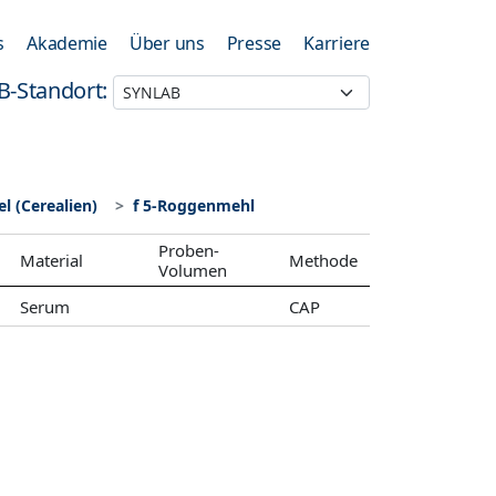
s
Akademie
Über uns
Presse
Karriere
B-Standort:
l (Cerealien)
f 5-Roggenmehl
Proben-
Material
Methode
Volumen
Serum
CAP