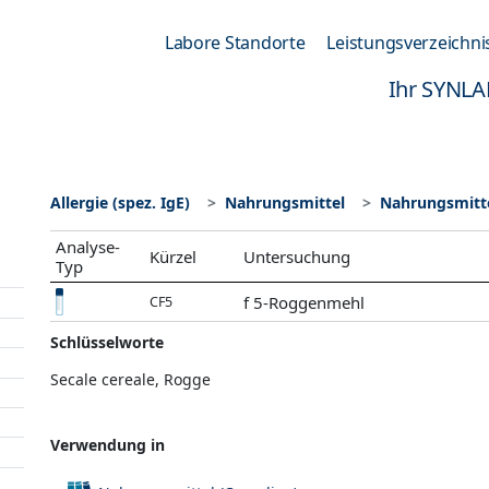
Labore Standorte
Leistungsverzeichni
Ihr SYNLA
Allergie (spez. IgE)
Nahrungsmittel
Nahrungsmitte
Analyse-
Kürzel
Untersuchung
Typ
f 5-Roggenmehl
CF5
Schlüsselworte
Secale cereale, Rogge
Verwendung in