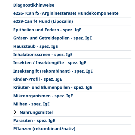
Diagnostikhinweise
e226-rCan f5 (Argininesterase) Hundekomponente
e229-Can f4 Hund (Lipocalin)
Epithelien und Federn - spez. IgE
Gräser- und Getreidepollen - spez. IgE
Hausstaub - spez. IgE
Inhalationsscreen - spez. IgE
Insekten / Insektengifte - spez. IgE
Insektengift (rekombinant) - spez. IgE
Kinder-Profil - spez. IgE
Kräuter- und Blumenpollen - spez. IgE
Mikroorganismen - spez. IgE
Milben - spez. IgE
Nahrungsmittel
Parasiten - spez. IgE
Pflanzen (rekombinant/nativ)