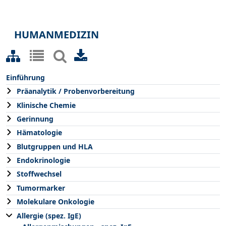
HUMANMEDIZIN
Einführung
Präanalytik / Probenvorbereitung
Klinische Chemie
Gerinnung
Hämatologie
Blutgruppen und HLA
Endokrinologie
Stoffwechsel
Tumormarker
Molekulare Onkologie
Allergie (spez. IgE)