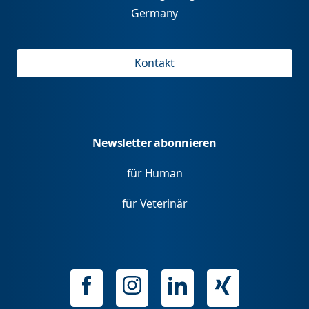
Germany
Kontakt
Newsletter abonnieren
für Human
für Veterinär