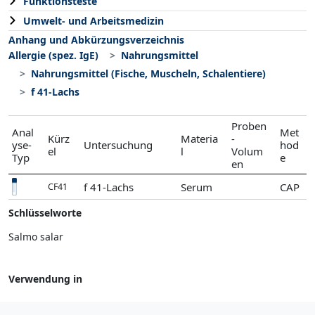
Funktionsteste
Umwelt- und Arbeitsmedizin
Anhang und Abkürzungsverzeichnis
Allergie (spez. IgE)
Nahrungsmittel
Nahrungsmittel (Fische, Muscheln, Schalentiere)
f 41-Lachs
Proben
Anal
Met
Kürz
Materia
-
yse-
Untersuchung
hod
el
l
Volum
Typ
e
en
f 41-Lachs
Serum
CAP
CF41
Schlüsselworte
Salmo salar
Verwendung in
Nahrungsmittel (Fische, Muscheln, Schalentiere)