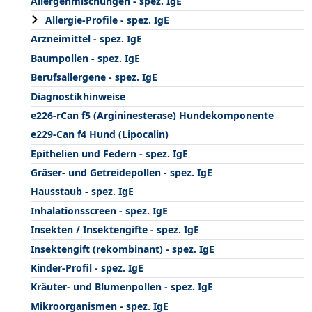
Allergenmischungen - spez. IgE
Allergie-Profile - spez. IgE
Arzneimittel - spez. IgE
Baumpollen - spez. IgE
Berufsallergene - spez. IgE
Diagnostikhinweise
e226-rCan f5 (Argininesterase) Hundekomponente
e229-Can f4 Hund (Lipocalin)
Epithelien und Federn - spez. IgE
Gräser- und Getreidepollen - spez. IgE
Hausstaub - spez. IgE
Inhalationsscreen - spez. IgE
Insekten / Insektengifte - spez. IgE
Insektengift (rekombinant) - spez. IgE
Kinder-Profil - spez. IgE
Kräuter- und Blumenpollen - spez. IgE
Mikroorganismen - spez. IgE