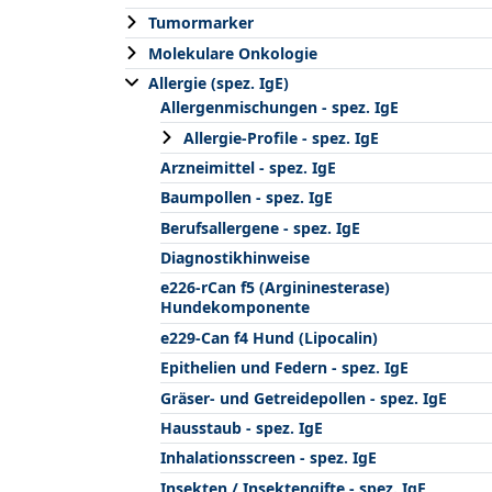
Tumormarker
Molekulare Onkologie
Allergie (spez. IgE)
Allergenmischungen - spez. IgE
Allergie-Profile - spez. IgE
Arzneimittel - spez. IgE
Baumpollen - spez. IgE
Berufsallergene - spez. IgE
Diagnostikhinweise
e226-rCan f5 (Argininesterase)
Hundekomponente
e229-Can f4 Hund (Lipocalin)
Epithelien und Federn - spez. IgE
Gräser- und Getreidepollen - spez. IgE
Hausstaub - spez. IgE
Inhalationsscreen - spez. IgE
Insekten / Insektengifte - spez. IgE