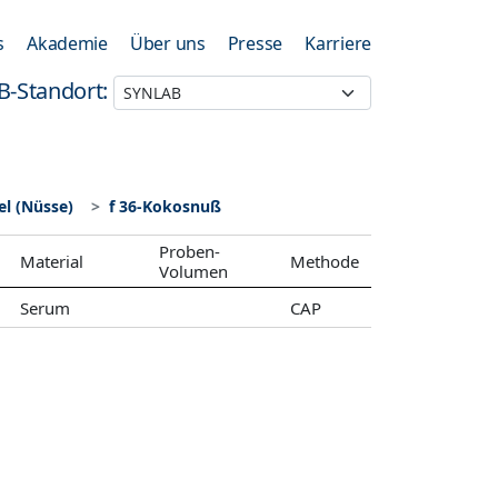
s
Akademie
Über uns
Presse
Karriere
B-Standort:
l (Nüsse)
f 36-Kokosnuß
Proben-
Material
Methode
Volumen
Serum
CAP