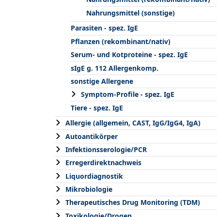
Nahrungsmittel (sonstige)
Parasiten - spez. IgE
Pflanzen (rekombinant/nativ)
Serum- und Kotproteine - spez. IgE
sIgE g. 112 Allergenkomp.
sonstige Allergene
Symptom-Profile - spez. IgE
Tiere - spez. IgE
Allergie (allgemein, CAST, IgG/IgG4, IgA)
Autoantikörper
Infektionsserologie/PCR
Erregerdirektnachweis
Liquordiagnostik
Mikrobiologie
Therapeutisches Drug Monitoring (TDM)
Toxikologie/Drogen