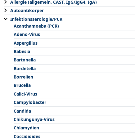
Allergie (allgemein, CAST, IgG/IgG4, IgA)
Autoantikörper
Infektionsserologie/PCR
Acanthamoeba (PCR)
Adeno-Virus
Aspergillus
Babesia
Bartonella
Bordetella
Borrelien
Brucella
Calici-Virus
Campylobacter
Candida
Chikungunya-Virus
Chlamydien
Coccidioides