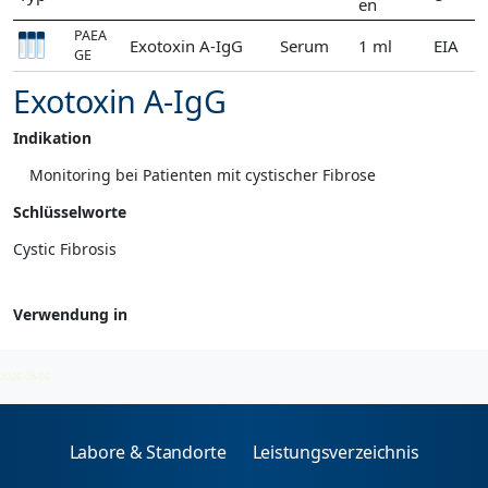
en
PAEA
Exotoxin A-IgG
Serum
1 ml
EIA
GE
Exotoxin A-IgG
Indikation
Monitoring bei Patienten mit cystischer Fibrose
Schlüsselworte
Cystic Fibrosis
Verwendung in
Pseudomonas-Ak
2026-08-06
Labore & Standorte
Leistungsverzeichnis