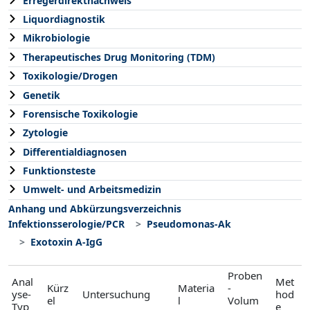
Erregerdirektnachweis
Liquordiagnostik
Mikrobiologie
Therapeutisches Drug Monitoring (TDM)
Toxikologie/Drogen
Genetik
Forensische Toxikologie
Zytologie
Differentialdiagnosen
Funktionsteste
Umwelt- und Arbeitsmedizin
Anhang und Abkürzungsverzeichnis
Infektionsserologie/PCR
Pseudomonas-Ak
Exotoxin A-IgG
Proben
Anal
Met
Kürz
Materia
-
yse-
Untersuchung
hod
el
l
Volum
Typ
e